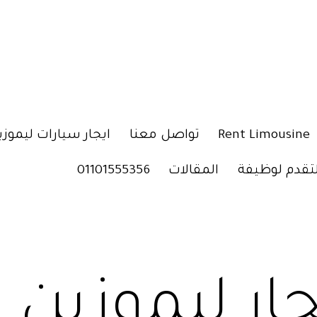
Rent Limousine
تواصل معنا
ايجار سيارات ليموزي
لتقدم لوظيفة
المقالات
01101555356
جار ليموزين