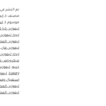
تم النشر في
مصنف كـ
ايج
موسوم كـ
اسع
ليموزين كيا ك
ايجار ليموزين 6 ركا
ليموزين المط
ليموزين فان
،
ايجار ليموزي
ميكروباص ف
جنيه
،
ليموزين ا
Luxury
،
ليموزي
استقبال وفد
ليموزين المط
ليموزين المط