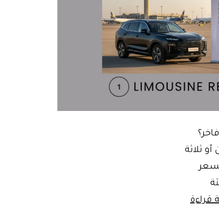
اخر؟
أو ثلاثة
شمل السعر
فر موديلات 2025 حديثة
اسعار
 قراءة
ليموزين