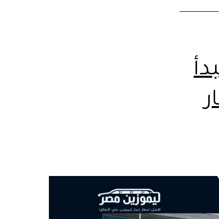
دأ
ار