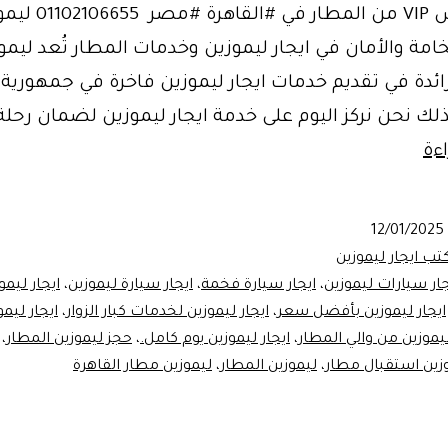
#مرسيدس VIP من المطار في #القاه
امة والأمان في ايجار ليموزين وخدمات المطار تُعد ليم
ائدة في تقديم خدمات ايجار ليموزين فاخرة في جمهورية
لذلك نحن نركز اليوم على خدمة ايجار ليموزين لضمان رحلة
خدمة
ءة
ايجار
ليموزين
12/01/2025
مع
تب ايجار ليموزين
سائق
جار سيارات ليموزين
،
ايجار سيارة فخمة
،
ايجار سيارة ليموزين
،
ايجار ليمو
ايجار ليموزين بأفضل سعر
،
ايجار ليموزين لخدمات كبار الزوار
،
ايجار ليم
|
ليموزين من والي المطار
،
ايجار ليموزين يوم كامل.
،
حجز ليموزين المطار
،
أفضل
زين استقبال مطار
،
ليموزين المطار
،
ليموزين مطار القاهرة
خدمات
ليموزين