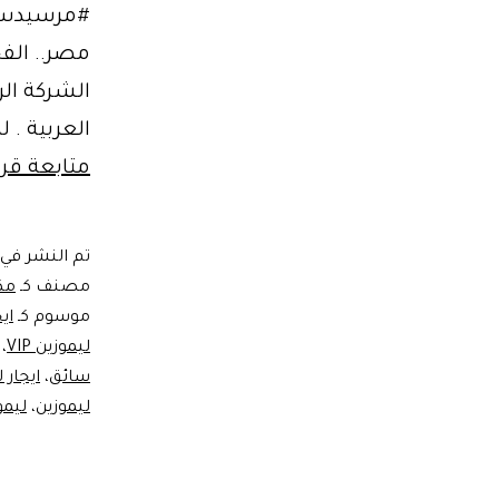
مصر.. الفخ
الشركة الر
العربية . 
متابعة قرا
تم النشر في
مصنف كـ
مك
موسوم كـ
اي
ليموزين VIP
،
سائق
،
ايجار 
ليموزين
،
ليمو