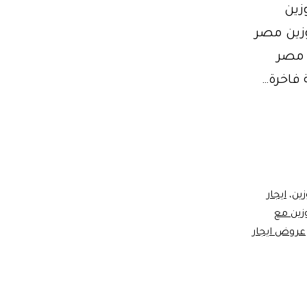
رة #مصر 01102106655 ليموزين
وزين مصر
 مصر
 فاخرة…
زين
،
ايجار
وزين مع
عروض ايجار