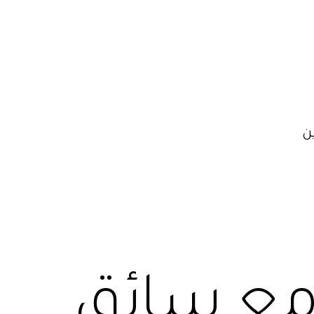
ن
 مع سائق