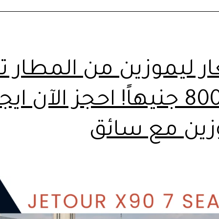
مطار
القاهرة
|
01102106655
ر ليموزين من المطار تب
من 800 جنيهاً! احجز الآن ايج
زين مع سائق