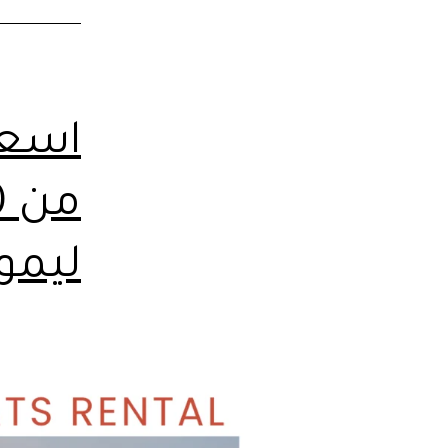
اسعا
ليمو