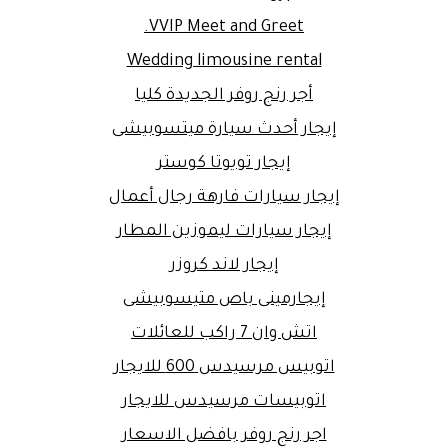
VVIP Meet and Greet.
Wedding limousine rental
أجر رنج روفر الجديدة كليا
إيجار أحدث سيارة ميتسوبيشى
إيجار تويوتا كوستر
إيجار سيارات فارهة رجال أعمال
إيجار سيارات ليموزين المطار
إيجار لاند كروزر
إيجارمينى باص متيسوبيشى
اتش وان 7 راكب للعائلات
اتوبيس مرسيدس 600 للايجار
اتوبيسات مرسيدس للايجار
اجر رنج روفر بافضل الاسعار