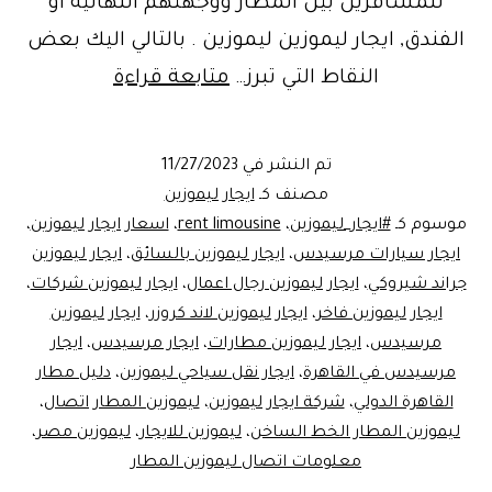
للمسافرين بين المطار ووجهتهم النهائية أو
الفندق, ايجار ليموزين ليموزين . بالتالي اليك بعض
ليموزين
النقاط التي تبرز…
متابعة قراءة
المطار
الخط
تم النشر في
11/27/2023
الساخن..mo
مصنف كـ
ايجار ليموزين
Egypt
موسوم كـ
#ايجار_ليموزين
،
rent limousine
،
اسعار ايجار ليموزين
،
ايجار سيارات مرسيدس
،
ايجار ليموزين بالسائق
،
ايجار ليموزين
جراند شيروكي
،
ايجار ليموزين رجال اعمال
،
ايجار ليموزين شركات
،
ايجار ليموزين فاخر
،
ايجار ليموزين لاند كروزر
،
ايجار ليموزين
مرسيدس
،
ايجار ليموزين مطارات
،
ايجار مرسيدس
،
ايجار
مرسيدس في القاهرة
،
ايجار نقل سياحي ليموزين
،
دليل مطار
القاهرة الدولي
،
شركة ايجار ليموزين
،
ليموزين المطار اتصال
،
ليموزين المطار الخط الساخن
،
ليموزين للايجار
،
ليموزين مصر
،
معلومات اتصال ليموزين المطار