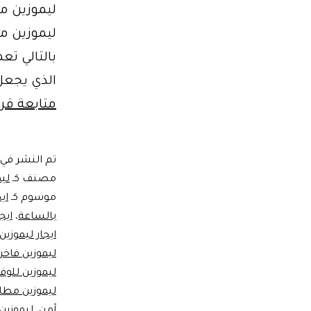
ليموزين مط
ليموزين مط
بالتالي تع
الذي يجعل 
متابعة قرا
تم النشر في
مصنف كـ
ليم
موسوم كـ
ايج
بالساعة
،
ايج
ايجار ليموزين
ليموزين فاخر
ليموزين للوف
ليموزين مطار
آمن
،
ليموزين