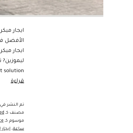
13-fect solution
Book
قراءة
ليموز
تم النشر في
المطا
مصنف كـ
ed
/
موسوم كـ
ce
ساعة
،
ايجار
rport