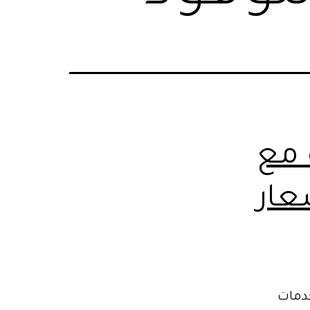
 مع
عار
خدمات