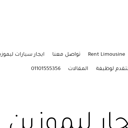
Rent Limousine
تواصل معنا
ايجار سيارات ليموزي
لتقدم لوظيفة
المقالات
01101555356
جار ليموزين 