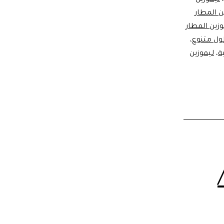
ن المطار
وزين المطار
ل متنوع
،
ة
،
ليموزين