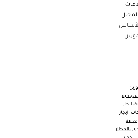
دمات
لمجال.
 الأساس
وزين.…
وزين
 سياحية
،
ة
،
ايجار
كات
،
ايجار
خدمة
زين المطار
،
ليموزين