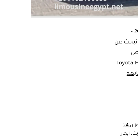
ايجار ميكروباص ليموزين سياحي تويوتا هايس 13 مقعد موديل 2025 –
فضل في ايجار ميكروباص ليموزين / Best Minibus Limo Rental تبحث عن
ار ميكروباص
 مقعد موديل 2025 هي الحل الأمثل. Toyota Hiace
بعة
ايجار ليموزين 24
يث
،
ايجار