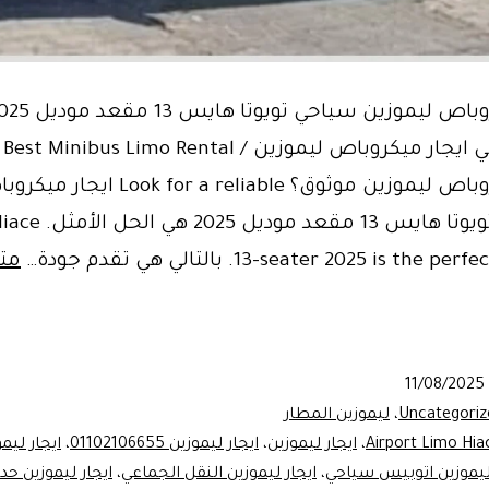
الأ
ايجار ميكروباص ليموزين موثوق؟ Look for a reliable ايج
ليموزين? تويوتا هايس 13
seater 2025 is the per. بالتالي هي تقدم جودة…
متا
Now!
ين
11/08/2025
ر
Uncategoriz
،
ليموزين المطار
Airport Limo Hia
،
ايجار ليموزين
،
ايجار ليموزين 01102106655
،
 ليموزين اتوبيس سياحي
،
ايجار ليموزين النقل الجماعي
،
ايجار ليموزين حد
Ai