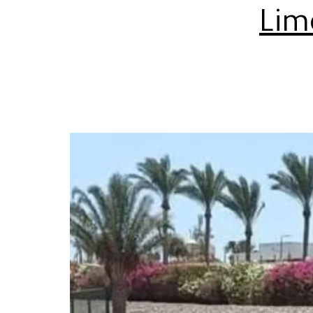
ميكروباص ليموزين / Limo