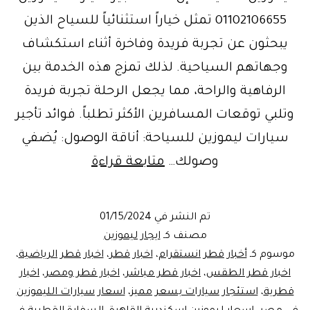
01102106655 تمثل خياراً استثنائياً للسياح الذين
يبحثون عن تجربة فريدة وفاخرة أثناء استكشاف
وجهاتهم السياحية. لذلك تمزج هذه الخدمة بين
الرفاهية والراحة، مما يجعل الرحلة تجربة فريدة
وتلبي توقعات المسافرين الأكثر تطلباً. فوائد تأجير
سيارات ليموزين للسياحة: أناقة الوصول: يُضفي
ليموزين
وصولك…
متابعة قراءة
السفارة
القطرية
تم النشر في
01/15/2024
في
مصنف كـ
ايجار ليموزين
مصر
موسوم كـ
أخبار قطر انستقرام
،
اخبار قطر
،
اخبار قطر الرياضية
،
اخبار قطر الطقس
،
اخبار قطر مباشر
،
اخبار قطر ومصر
،
اخبار
قطرية
،
استئجار سيارات بسعر مميز
،
اسعار سيارات الليموزين