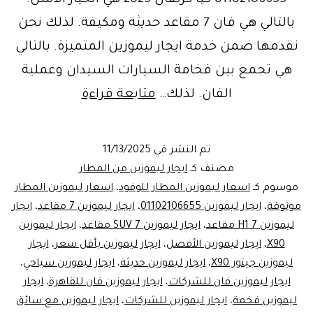
01102106655 كيا كرنفال 2025 هي الخيار الأمثل.
بالتالي هي فان 7 مقاعد حديثة ومكيفة. لذلك نحن
نقدمها ضمن خدمة ايجار ليموزين المتميزة. بالتالي
هي تجمع بين فخامة السيارات السيدان وعملية
اسعار
الفان. لذلك…
متابعة قراءة
ليموزين
المطار
تم النشر في
11/13/2025
الأفضل
مصنف كـ
ايجار ليموزين من المطار
في
موسوم كـ
اسعار ليموزين المطار للوفود
،
اسعار ليموزين المطار
موثوقة
،
ايجار ليموزين 01102106655
،
ايجار ليموزين 7 مقاعد
،
ايجار
مصر:
ليموزين H1 7 مقاعد
،
ايجار ليموزين SUV 7 مقاعد
،
ايجار ليموزين
احجز
X90
،
ايجار ليموزين الأفضل
،
ايجار ليموزين بأقل سعر
،
ايجار
الآن
ليموزين جيتور X90
،
ايجار ليموزين حديثة
،
ايجار ليموزين سياحي
،
ايجار ليموزين فان للشركات
،
ايجار
ايجار ليموزين فان للقاهرة
،
ايجار
ليموزين فخمة
،
ايجار ليموزين للشركات
،
ايجار ليموزين مع سائق
ليموزين