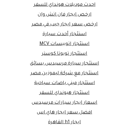
احدث موديلات هونداي للسفر
ارخص ايجار فان اتش وان
ارخص سعر ايجار جيب في مصر
استئجار أحدث سيارة
استئجار اتوبيسات MCV
استئجار تويوتا كوستر
استئجار سيارة مرسيدس بسائق
استئجار مع شركة ليموزين مصر
استئجار ميني باصات سياحية
استئجار هيونداي للسفر
اسعار ايجار سيارات مرسيدس
افضل سعر ايجار هاي اس
ايجار h1 القاهرة