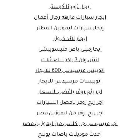
إيجار تويوتا كوستر
إيجار سيارات فارهة رجال أعمال
إيجار سيارات ليموزين المطار
إيجار لاند كروزر
إيجارمينى باص متيسوبيشى
اتش وان 7 راكب للعائلات
اتوبيس مرسيدس 600 للايجار
اتوبيسات مرسيدس للايجار
اجر رنج روفر بافضل الاسعار
اجر رنج روفر بافضل السيارات
اجر رنج روفر من ليموزين مصر
اجر مرسيدس جي كلاس من ليموزين مصر
احدث موديلات باصات يوتنج