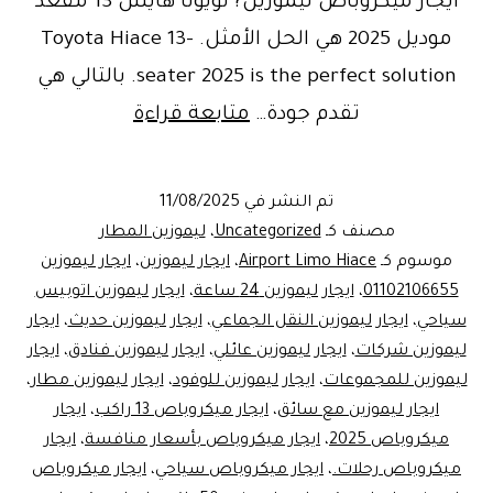
ايجار ميكروباص ليموزين? تويوتا هايس 13 مقعد
موديل 2025 هي الحل الأمثل. Toyota Hiace 13-
seater 2025 is the perfect solution. بالتالي هي
Book
تقدم جودة…
متابعة قراءة
Now!
ليموزين
تم النشر في
11/08/2025
المطار
مصنف كـ
Uncategorized
،
ليموزين المطار
/
موسوم كـ
Airport Limo Hiace
،
ايجار ليموزين
،
ايجار ليموزين
01102106655
،
ايجار ليموزين 24 ساعة
،
ايجار ليموزين اتوبيس
Airport
سياحي
،
ايجار ليموزين النقل الجماعي
،
ايجار ليموزين حديث
،
ايجار
Limo
ليموزين شركات
،
ايجار ليموزين عائلي
،
ايجار ليموزين فنادق
،
ايجار
VIP
ليموزين للمجموعات
،
ايجار ليموزين للوفود
،
ايجار ليموزين مطار
،
ايجار ليموزين مع سائق
،
ايجار ميكروباص 13 راكب
،
Service
ايجار
ميكروباص 2025
،
ايجار ميكروباص بأسعار منافسة
،
ايجار
&
ميكروباص رحلات.
،
ايجار ميكروباص سياحي
،
ايجار ميكروباص
ايجار