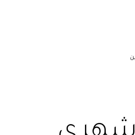
ن
ن شهري