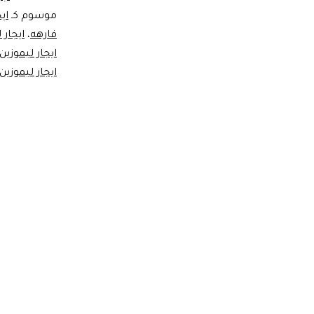
موسوم كـ
اي
فارهه
،
ايجار 
ايجار ليموز
ايجار ليموزين