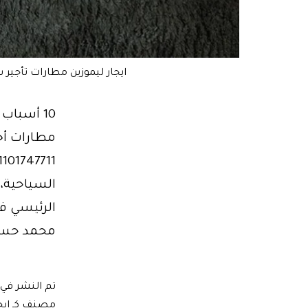
ايجار ليموزين مطارات تأجير س
السياحية، 
الرئيسي في
محمد حسن 
تم النشر في
مصنف كـ
ايج