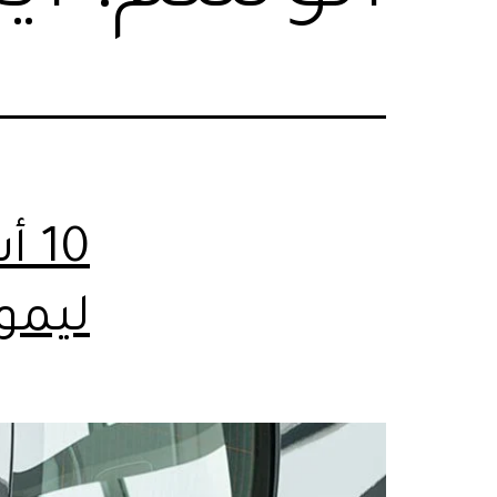
10
ليمو