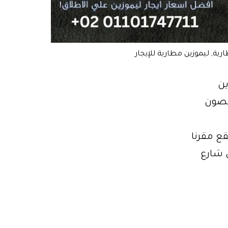
رية, ليموزين مطارية للإيجار
جار ليموزين
فخر نحن متخصصون
قع مقرنا
ي شارع
باب
ستئجار
وزين|