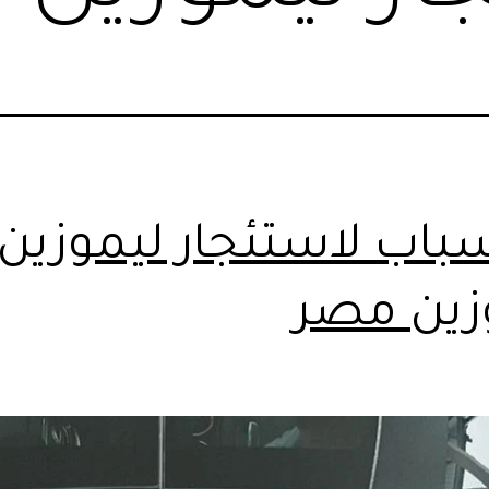
 أسباب لاستئجار ليموزين|
زين مصر