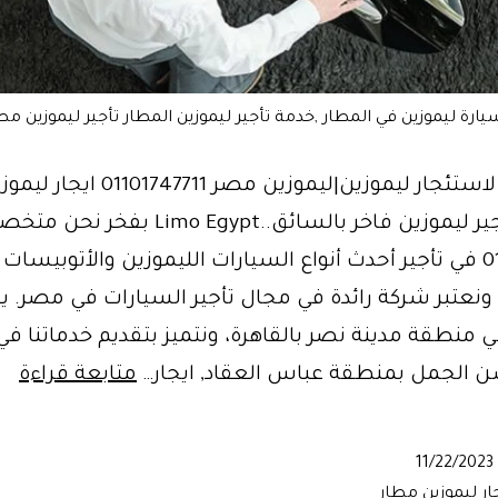
يارة ليموزين في المطار ,خدمة تأجير ليموزين المطار تأجير ليموزين مطا
10 أسباب لاستئجار ليموزين|ليموزين مصر 01101747711 اي
مطارات أجير ليموزين فاخر بالسائق..Limo Egypt ب
01101747711 في تأجير أحدث أنواع السيارات الليموزين والأتوبيسات
ونعتبر شركة رائدة في مجال تأجير السيارات في مصر. ي
 منطقة مدينة نصر بالقاهرة، ونتميز بتقديم خدماتنا ف
10
الجمل بمنطقة عباس العقاد, ايجار…
متابعة قراءة
أس
لا
11/22/2023
ليم
ار ليموزين مطار