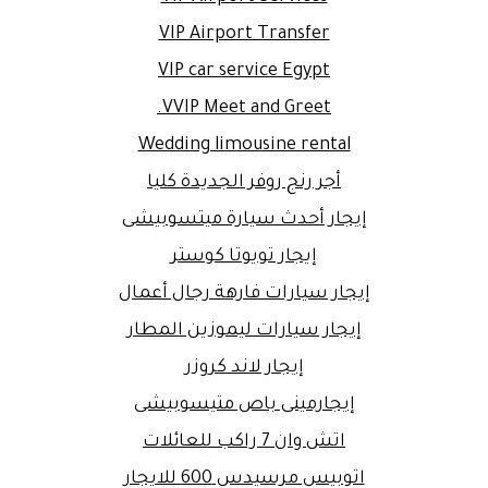
VIP Airport Transfer
VIP car service Egypt
VVIP Meet and Greet.
Wedding limousine rental
أجر رنج روفر الجديدة كليا
إيجار أحدث سيارة ميتسوبيشى
إيجار تويوتا كوستر
إيجار سيارات فارهة رجال أعمال
إيجار سيارات ليموزين المطار
إيجار لاند كروزر
إيجارمينى باص متيسوبيشى
اتش وان 7 راكب للعائلات
اتوبيس مرسيدس 600 للايجار