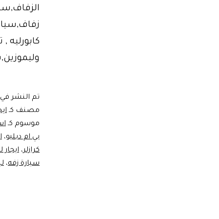
الزفاف,سيا
زفاف,سيارا
وليموزين,
تم النشر في
مصنف كـ
ايج
موسوم كـ
اس
بي ام دبليو
،
ا
كرازلر
،
ايجار 
سيارة زفه
،
لي