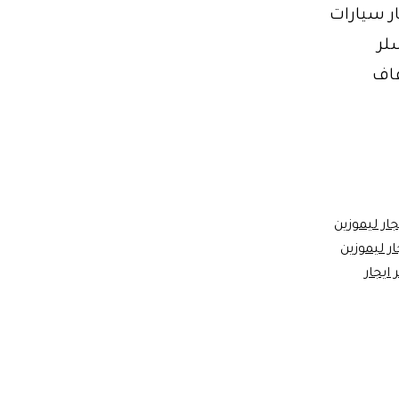
ر سيارات
لر
وزين زفاف
جار ليموزين
ار ليموزين
ايجار