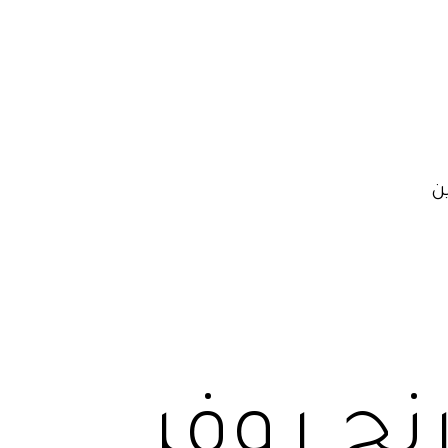
ن
رنج روفر