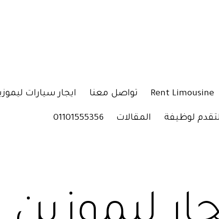
Rent Limousine
تواصل معنا
ايجار سيارات ليموزي
لتقدم لوظيفة
المقالات
01101555356
جار ليموزين 