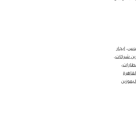
يدس
،
ايجار
زين شركات
،
مطارات
،
لقاهرة
ليموزين