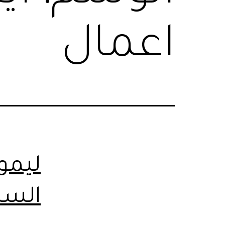
اعمال
ليمو
الساخن..t