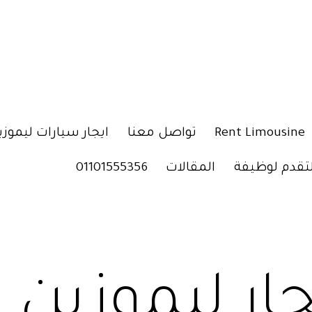
Rent Limousine
تواصل معنا
ايجار سيارات ليموزي
لتقدم لوظيفة
المقالات
01101555356
جار ليموزين 