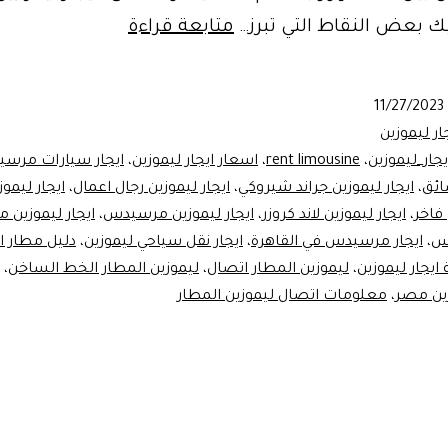
ليموزين
اليك بعض النقاط التي تبرز…
متابعة قراءة
المطار
الخط
11/27/2023
الساخن..limo
ار ليموزين
Egypt
يجار_ليموزين
،
rent limousine
،
اسعار ايجار ليموزين
،
ايجار سيارات مرس
ائق
،
ايجار ليموزين جراند شيروكي
،
ايجار ليموزين رجال اعمال
،
ايجار ليمو
 فاخر
،
ايجار ليموزين لاند كروزر
،
ايجار ليموزين مرسيدس
،
ايجار ليموزين 
دس
،
ايجار مرسيدس في القاهرة
،
ايجار نقل سياحي ليموزين
،
دليل مطار ا
ايجار ليموزين
،
ليموزين المطار اتصال
،
ليموزين المطار الخط الساخن
،
ين مصر
،
معلومات اتصال ليموزين المطار