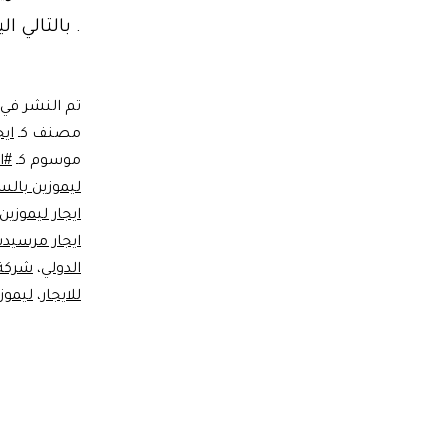
. بالتالي 
تم النشر في
مصنف كـ
ايج
موسوم كـ
#ا
ليموزين بالس
ايجار ليموزين
ايجار مرسي
الدولي
،
شركة 
للايجار
،
ليموز