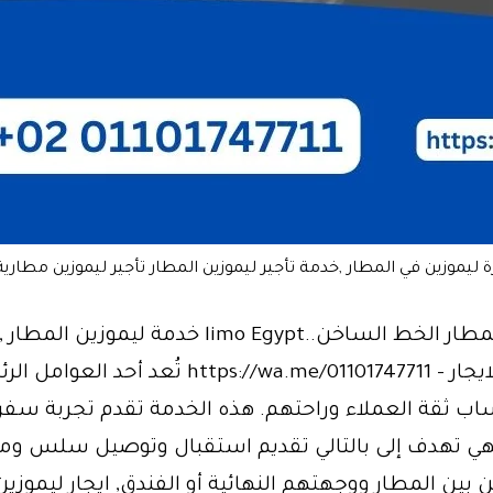
 ليموزين في المطار ,خدمة تأجير ليموزين المطار تأجير ليموزين مطارية,
ليموزين المطار الخط الساخن..limo Egypt خدمة ليموزين ا
ليموزين للايجار – https://wa.me/01101747711 تُعد أحد ال
ساب ثقة العملاء وراحتهم. هذه الخدمة تقدم تجربة سفر
هي تهدف إلى بالتالي تقديم استقبال وتوصيل سلس وم
بين المطار ووجهتهم النهائية أو الفندق, ايجار ليموزين