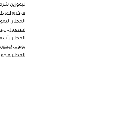
ليموزين شرم
ايجار
ميكروباص لي
ميكر
المطار
،
ليموزين
استقبال
،
ليم
ليموز
المطار بأسع
/
تويوتا
،
ليموزي
Limo
المطار مجم
ibus
ental