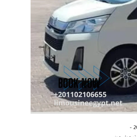
ايجار ميكروباص ليموزين سياحي تويوتا هايس 13 مقعد موديل 2025 –