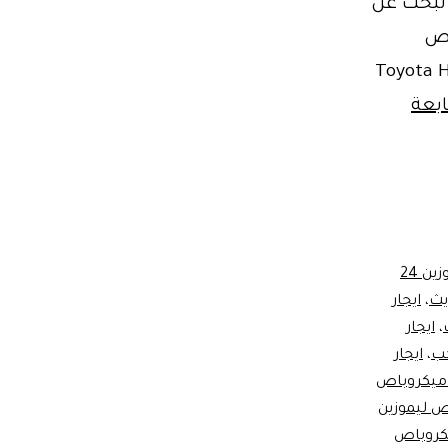
فضل في ايجار ميكروباص ليموزين / Best Minibus Limo Rental تبحث عن
ار ميكروباص
 مقعد موديل 2025 هي الحل الأمثل. Toyota Hiace
بعة
ايجار ليموزين 24
يث
،
ايجار
،
ايجار
،
ايجار
 ميكروباص
ص ليموزين
يكروباص