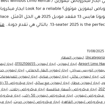
الأ
ايجار ميكروباص ليموزين موثوق؟ Look for a reliable ايج
ليموزين? تويوتا هايس 13
seater 2025 is the per. بالتالي هي تقدم جودة…
متا
Now!
ين
11/08/2025
ر
Uncategoriz
،
ليموزين المطار
Airport Limo Hia
،
ايجار ليموزين
،
ايجار ليموزين 01102106655
،
 ليموزين اتوبيس سياحي
،
ايجار ليموزين النقل الجماعي
،
ايجار ليموزين حد
Ai
ات
،
ايجار ليموزين عائلي
،
ايجار ليموزين فنادق
،
ايجار ليموزين للمجموعات
ود
،
ايجار ليموزين مطار
،
ايجار ليموزين مع سائق
،
ايجار ميكروباص 13 راكب
،
ايجار ميكروباص بأسعار منافسة
،
ايجار ميكروباص رحلات.
،
ايجار
Se
ر ميكروباص ليموزين
،
ايجار ميكروباص ليموزين 50 راكب
،
ايجار ميكروبا
ر ميكروباص ليموزين القاهرة
،
ايجار ميكروباص ليموزين حديث
،
ايجار م