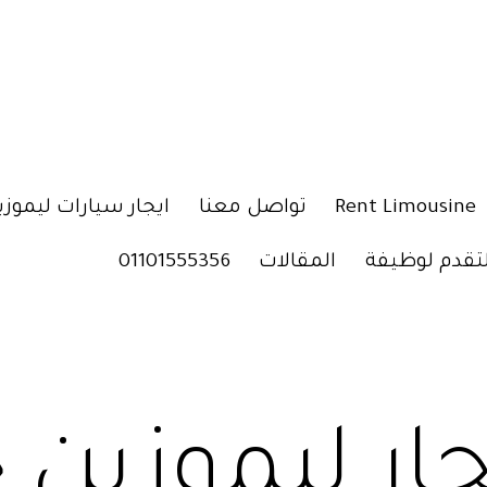
Rent Limousine
تواصل معنا
ايجار سيارات ليموزي
لتقدم لوظيفة
المقالات
01101555356
جار ليموزين