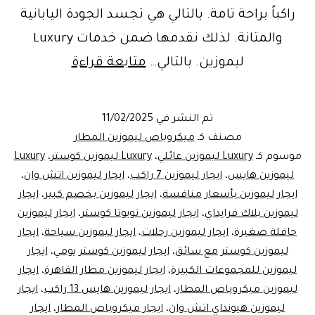
راكباً براحة تامة. بالتالي هي تجسد الجودة اليابانية
والمتانة. لذلك نقدمها ضمن خدمات Luxury
خصم
ليموزين. بالتالي…
متابعة قراءة
بلاك
فرايداي
تم النشر في
11/02/2025
20%!
مصنف كـ
ميكروباص ليموزين المطار
احجز
موسوم كـ
Luxury ليموزين عائلي
،
Luxury ليموزين كوستر
،
Luxury
ليموزين هايس
،
ايجار ليموزين 7 راكب
،
ايجار ليموزين اتش وان
،
ليموزين
ايجار ليموزين بأسعار منافسة
،
ايجار ليموزين بخصم كبير
،
ايجار
المطار
ليموزين بلاك فرايداي
،
ايجار ليموزين تويوتا كوستر
،
ايجار ليموزين
الفاخر
حافلة صغيرة
،
ايجار ليموزين رحلات
،
ايجار ليموزين سياحة
،
ايجار
ليموزين كوستر مع سائق
،
ايجار ليموزين كوستر يومي
الآن
،
ايجار
ليموزين للمجموعات الكبيرة
،
ايجار ليموزين مطار القاهرة
،
ايجار
ليموزين ميكروباص المطار
،
ايجار ليموزين هايس 13 راكب
،
ايجار
ليموزين هيونداي اتش وان
،
ايجار ميكروباص المطار
،
ايجار