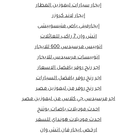
إيجار سيارات ليموزين المطار
إيجار لاند كروزر
إيجارمينى باص متيسوبيشى
اتش وان 7 راكب للعائلات
اتوبيس مرسيدس 600 للايجار
اتوبيسات مرسيدس للايجار
اجر رنج روفر بافضل الاسعار
اجر رنج روفر بافضل السيارات
اجر رنج روفر من ليموزين مصر
اجر مرسيدس جي كلاس من ليموزين مصر
احدث موديلات باصات يوتنج
احدث موديلات هونداي للسفر
ارخص ايجار فان اتش وان