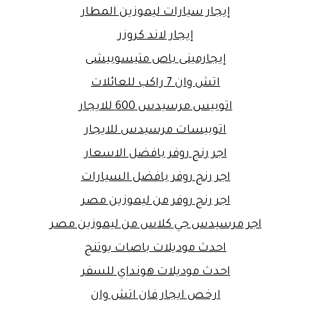
إيجار سيارات ليموزين المطار
إيجار لاند كروزر
إيجارمينى باص متيسوبيشى
اتش وان 7 راكب للعائلات
اتوبيس مرسيدس 600 للايجار
اتوبيسات مرسيدس للايجار
اجر رنج روفر بافضل الاسعار
اجر رنج روفر بافضل السيارات
اجر رنج روفر من ليموزين مصر
اجر مرسيدس جي كلاس من ليموزين مصر
احدث موديلات باصات يوتنج
احدث موديلات هونداي للسفر
ارخص ايجار فان اتش وان