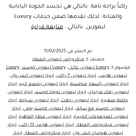
راكباً براحة تامة. بالتالي هي تجسد الجودة اليابانية
والمتانة. لذلك نقدمها ضمن خدمات Luxury
خصم
ليموزين. بالتالي…
متابعة قراءة
بلاك
فرايداي
تم النشر في
11/02/2025
20%!
مصنف كـ
ميكروباص ليموزين المطار
احجز
موسوم كـ
Luxury ليموزين عائلي
،
Luxury ليموزين كوستر
،
Luxury
ليموزين هايس
،
ايجار ليموزين 7 راكب
،
ايجار ليموزين اتش وان
،
ليموزين
ايجار ليموزين بأسعار منافسة
،
ايجار ليموزين بخصم كبير
،
ايجار
المطار
ليموزين بلاك فرايداي
،
ايجار ليموزين تويوتا كوستر
،
ايجار ليموزين
الفاخر
حافلة صغيرة
،
ايجار ليموزين رحلات
،
ايجار ليموزين سياحة
،
ايجار
ليموزين كوستر مع سائق
،
ايجار ليموزين كوستر يومي
الآن
،
ايجار
ليموزين للمجموعات الكبيرة
،
ايجار ليموزين مطار القاهرة
،
ايجار
ليموزين ميكروباص المطار
،
ايجار ليموزين هايس 13 راكب
،
ايجار
ليموزين هيونداي اتش وان
،
ايجار ميكروباص المطار
،
ايجار