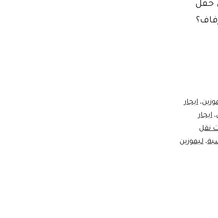
 حفل
زفاف؟
موزين
،
ايجار
،
ايجار
 نقل
سبة
،
ليموزين