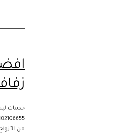
افضل
زفاف
خدمات ليمو
من الأزوا