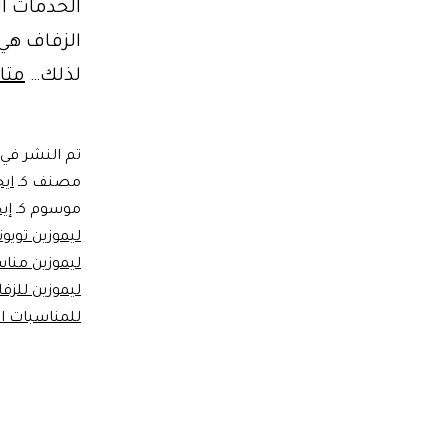
الخدمات ا
الزفاف هي 
لذلك…
متا
تم النشر في
مصنف كـ
ايج
موسوم كـ
إي
ليموزين تويوت
ليموزين منا
ليموزين للزف
للمناسبات ا