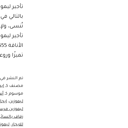
تأجير ليم
تُنسى، ولإ
تأجير ليمو
تميزًا ورو
تم النشر في
مصنف كـ
ايج
موسوم كـ
أس
ليموزين
،
ايجا
ليموزين مر
زفاف بالسائ
للايجار
،
ليموز