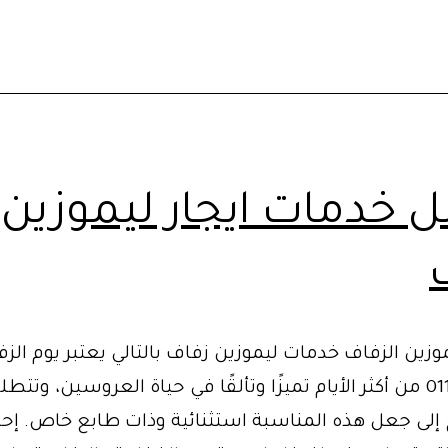
 خدمات ايجار ليموزين
زين الزفاف خدمات ليموزين زفاف بالتالي يعتبر يوم الز
01102106655 من أكثر الأيام تميزًا وتألقًا في حياة العروسين، وتت
ج إلى جعل هذه المناسبة استثنائية وذات طابع خاص. إح