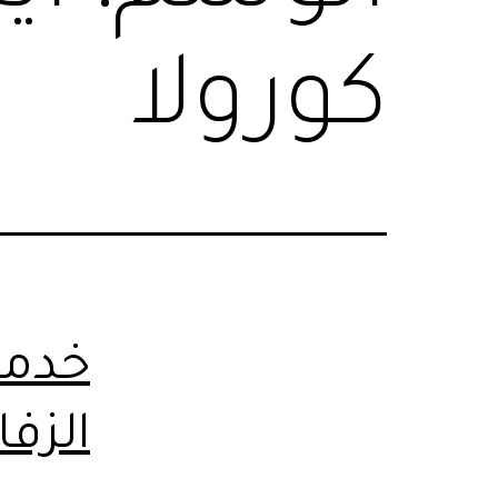
كورولا
خدمة
الزف