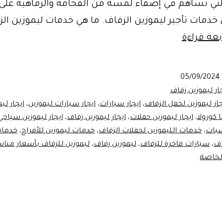
لتي تساهم في إضفاء لمسة من الفخامة والرفاهية على
خدمات تأجير ليموزين الزفاف. ما هي خدمات ليموزين ال
افضل
بعة قراءة
خدمات
ايجار
05/09/2024
ليموزين
ار ليموزين زفاف
زفاف
جار ليموزين لحفل الزفاف
،
ايجار سيارات
،
ايجار سيارات ليموزين
،
ايجار لي
ا كورولا
،
ايجار ليموزين حفلات
،
ايجار ليموزين زفاف
،
ايجار ليموزين سياحي
سبات
،
خدمات الليموزين لحفلات الزفاف
،
خدمات ليموزين للأفراح
،
خدمات
اف
،
سيارات فاخرة للزفاف
،
ليموزين زفاف
،
ليموزين للزفاف بأسعار منا
لخاصة