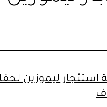
 استئجار ليموزين لحفل
اف