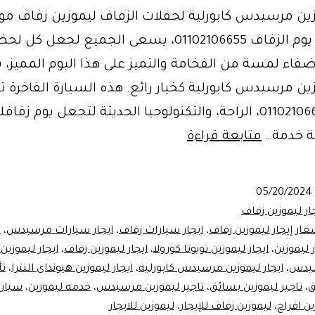
وزين مرسيدس كابورلية لحفلات الزفاف ليموزين زفاف مو
بالتالي في يوم الزفاف 01102106655، يسعى الجميع لجعل كل 
ضفاء لمسة من الفخامة والتميز على هذا اليوم المميز، يأ
زين مرسيدس كابورلية كخيار رائع. هذه السيارة الفاخرة 
الأناقة 01102106655، الراحة، والتكنولوجيا الحديثة لتجعل يوم زفا
خدمة
عة خدمة…
متابعة قراءة
استئجار
ليموزين
05/20/2024
لحفلات
ار ليموزين زفاف
الزفاف
عار إيجار ليموزين زفاف
،
ايجار سيارات زفاف
،
ايجار سيارات مرسيدس
،
ا
ر ليموزين
،
ايجار ليموزين تويوتا كورولا
،
ايجار ليموزين زفاف
،
ايجار ليموزين
سيدس
،
ايجار ليموزين مرسيدس كابورلية
،
ايجار ليموزين هيونداى النترا
،
تأ
ق
،
تاجير ليموزين بسائق
،
تاجير ليموزين مرسيدس
،
خدمه ليموزين
،
سيارا
ين افراح
،
ليموزين زفاف للإيجار
،
ليموزين للايجار