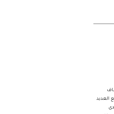
فاف
طلع العديد
دى