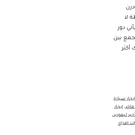
درن
لحظة لا
تي دور
تجمع بين
فك أكثر
يجار سيارة
 فاخر
،
ايجار
جير ليموزين
ت افراح