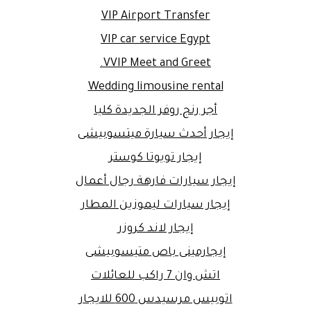
VIP Airport Transfer
VIP car service Egypt
VVIP Meet and Greet.
Wedding limousine rental
أجر رنج روفر الجديدة كليا
إيجار أحدث سيارة ميتسوبيشى
إيجار تويوتا كوستر
إيجار سيارات فارهة رجال أعمال
إيجار سيارات ليموزين المطار
إيجار لاند كروزر
إيجارمينى باص متيسوبيشى
اتش وان 7 راكب للعائلات
اتوبيس مرسيدس 600 للايجار