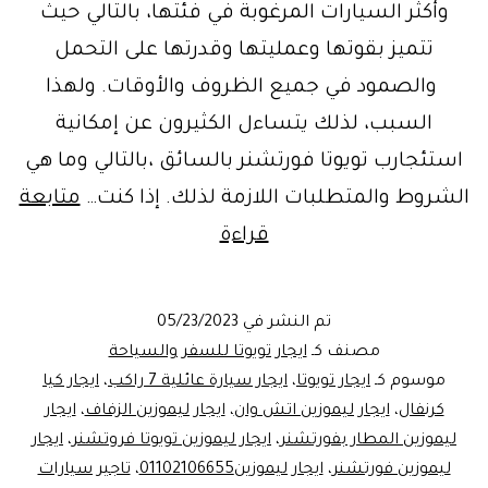
وأكثر السيارات المرغوبة في فئتها، بالتالي حيث
تتميز بقوتها وعمليتها وقدرتها على التحمل
والصمود في جميع الظروف والأوقات. ولهذا
السبب، لذلك يتساءل الكثيرون عن إمكانية
استئجارب تويوتا فورتشنر بالسائق ،بالتالي وما هي
الشروط والمتطلبات اللازمة لذلك. إذا كنت…
متابعة
ايجار
قراءة
ليموزين
تويوتا7
تم النشر في
05/23/2023
راكب-
مصنف كـ
ايجار تويوتا للسفر والسياحة
fortuner
موسوم كـ
ايجار تويوتا
،
ايجار سيارة عائلية 7 راكب
،
ايجار كيا
كرنفال
،
ايجار ليموزين اتش وان
،
ايجار ليموزين الزفاف
،
ايجار
ليموزين المطار بفورتشنر
،
ايجار ليموزين تويوتا فروتشنر
،
ايجار
ليموزين فورتشنر
،
ايجار ليموزين01102106655
،
تاجير سيارات