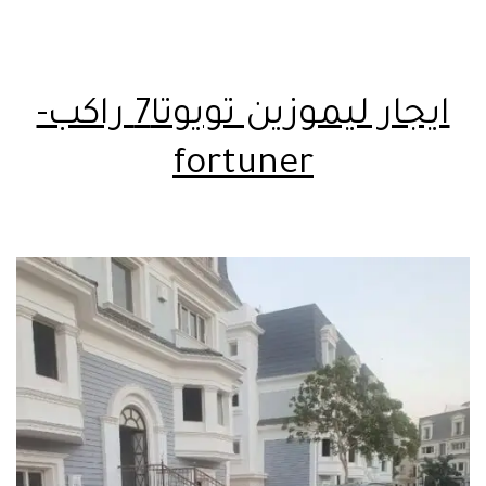
ايجار ليموزين تويوتا7 راكب-
fortuner