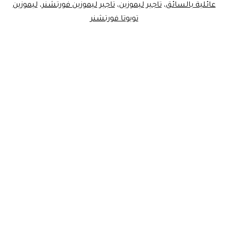
عائلية بالسائق
،
تاجير ليموزين
،
تاجير ليموزين فورتشنر
،
ليموزين
تويوتا فورتشنر