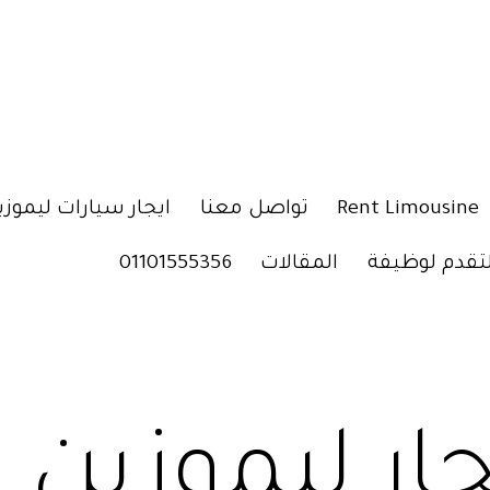
Rent Limousine
تواصل معنا
ايجار سيارات ليموزي
لتقدم لوظيفة
المقالات
01101555356
جار ليموزين