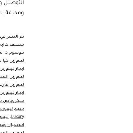
ومكيفة بال
تم النشر في
مصنف كـ
ايج
موسوم كـ
اسع
ليموزين كيا ك
ايجار ليموزين 6 ركا
ليموزين المط
ليموزين فان
،
ايجار ليموزي
ميكروباص ف
جنيه
،
ليموزين ا
Luxury
،
ليموزي
استقبال وفد