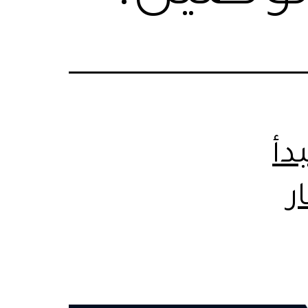
دأ
ار