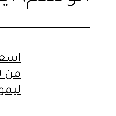
اسعا
ليمو