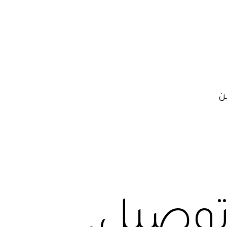
ن
 توصيل.