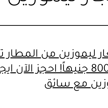
ر ليموزين من المطار تب
من 800 جنيهاً! احجز الآن ايج
زين مع سائق