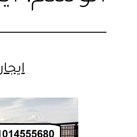
ايجار