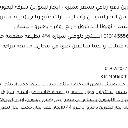
زين دفع رباعي بسعر مميزة – ايجار ليموزين شركة ليمو
من ايجار ليموزين وايجار سيارات دفع رباعي (جراند شيرو
شنر – تويوتا لاند كروزر – رنج روفر – باجيرو – نيسان
باترول)01014555680 استئجر دلوقتي سيارة 4*4 نظ
اي
 عملائنا و لدينا سائقين خبرة في مجال…
متابعة قراءة
ل
با
06/02/2022
4*4
car rental off
ر متسوبيشى للعين السخنه
،
استئجار سيارات بسعر مميز
،
استئجار 
ل سعر
،
استئجار ليموزين للسفر بين محافاظات مصر
،
استاجر سيارة ب
يارات الليموزين بالسائق فى مصر
،
ايجار باجيرو ليموزين
،
ايجار باجيرو2022
ه
،
ايجار ليموزين باجيرو
،
باجيرو 44 للايجار
،
عقد ايجار
،
مكتب ايجار ليموز