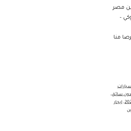
زين مصر
كي –
يفة معقمة حرصا منا
جار
يموزين
جيرو
سيارات
دون سائق
،
،
ايجار
ين