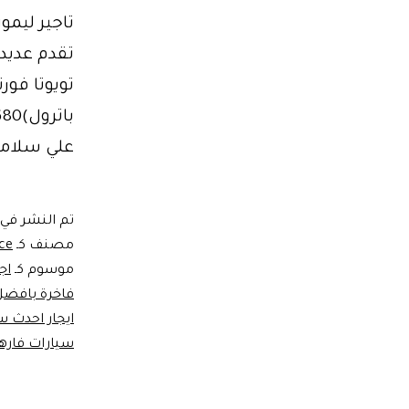
تاجير ليمو
تقدم عديد 
تويوتا فورت
علي سلامة
تم النشر في
مصنف كـ
ice
موسوم كـ
اج
فاخرة بافض
ايجار احدث س
سيارات فاره