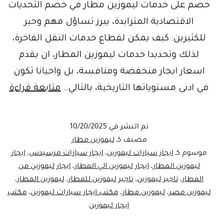
خصم على خدمات ليموزين مطار في خضم التحديات
الاقتصادية المتزايدة، يبرز تساؤل مهم وحير
للكثيرين: كيف يمكن لقطاع خدمات النقل الفاخرة،
لذلك وتحديدا خدمات ليموزين المطار، ان يقدم
اسعار ايجار منخفضة ومنافسة، بل واحيانا تكون
ان
في ادنى مستوياتها التاريخية، بالتالي…
متابعة قراءة
اس
ليم
تم النشر في
10/20/2025
الم
مصنف كـ
ليموزين مطار
مقا
موسوم كـ
ايجار سيارات ليموزين
،
ايجار سيارات مرسيدس
،
ايجار
ليموزين المطار
،
ايجار ليموزين الي المطار
،
ايجار ليموزين من
بار
المطار
،
تاجير ليموزين
،
تاجير ليموزين للمطار
،
ليموزين المطار
،
اس
ليموزين مصر
،
ليموزين مطار
،
مكتب ايجار سيارات ليموزين
،
مكتب
الب
ايجار ليموزين