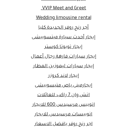
VVIP Meet and Greet.
Wedding limousine rental
أجر رنج روفر الجديدة كليا
إيجار أحدث سيارة ميتسوبيشى
إيجار تويوتا كوستر
إيجار سيارات فارهة رجال أعمال
إيجار سيارات ليموزين المطار
إيجار لاند كروزر
إيجارمينى باص متيسوبيشى
اتش وان 7 راكب للعائلات
اتوبيس مرسيدس 600 للايجار
اتوبيسات مرسيدس للايجار
اجر رنج روفر بافضل الاسعار