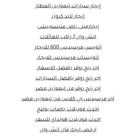
إيجار سيارات ليموزين المطار
إيجار لاند كروزر
إيجارمينى باص متيسوبيشى
اتش وان 7 راكب للعائلات
اتوبيس مرسيدس 600 للايجار
اتوبيسات مرسيدس للايجار
اجر رنج روفر بافضل الاسعار
اجر رنج روفر بافضل السيارات
اجر رنج روفر من ليموزين مصر
اجر مرسيدس جي كلاس من ليموزين مصر
احدث موديلات باصات يوتنج
احدث موديلات هونداي للسفر
ارخص ايجار فان اتش وان