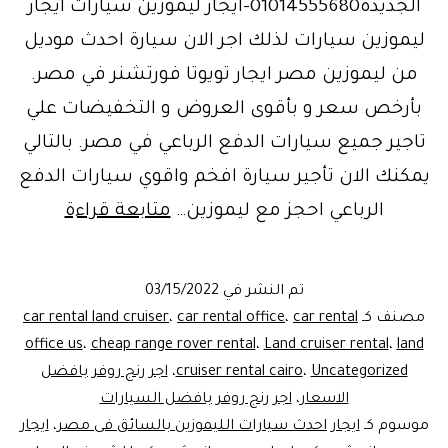
الجديدة01014555680-ايجار ليموزين سيارات ايجار
ليموزين سيارات لذلك اجر الان سيارة احدث موديل
من ليموزين مصر ايجار تويوتا فورتشنر في مصر.
بأرخص سعر و بأقوى العروض و التخفيضات علي
تاجير جميع سيارات الدفع الرباعي في مصر. بالتالي
يمكنك الان تأجير سيارة افخم واقوي سيارات الدفع
ايجار
الرباعي احجز مع ليموزين…
متابعة قراءة
ليموزين
سيارات
تم النشر في
03/15/2022
الدفع
مصنف كـ
car rental
،
car rental office
،
car rental land cruiser
الرباعي
office us
،
cheap range rover rental
،
Land cruiser rental
،
land
Uncategorized
،
cruiser rental cairo
،
اجر رنج روفر بافضل
الاسعار
،
اجر رنج روفر بافضل السيارات
موسوم كـ
ايجار احدث سيارات الليموزين بالسائق فى مصر
،
ايجار