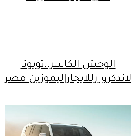
الوحش الكاسر..تويوتا
لاندكروزرللايجار|ليموزين مصر