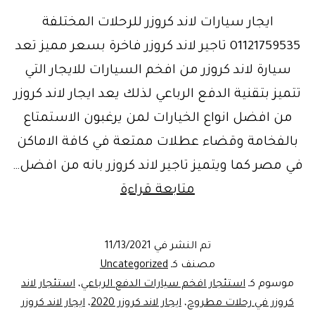
ايجار سيارات لاند كروزر للرحلات المختلفة
01121759535 تاجير لاند كروزر فاخرة بسعر مميز تعد
سيارة لاند كروزر من افخم السيارات للايجار التي
تتميز بتقنية الدفع الرباعي لذلك يعد ايجار لاند كروزر
من افضل انواع الخيارات لمن يرغبون الاستمتاع
بالفخامة وقضاء عطلات ممتعة في كافة الاماكن
في مصر كما ويتميز تاجير لاند كروزر بانه من افضل…
ايجار
متابعة قراءة
لاند
كروزر
تم النشر في
11/13/2021
لمطروح
مصنف كـ
Uncategorized
|
موسوم كـ
استئجار افخم سيارات الدفع الرباعي
،
استئجار لاند
كروزر في رحلات مطروح
،
ايجار لاند كروزر 2020
،
ايجار لاند كروزر
افخم