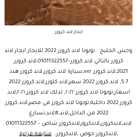
ايجار لاند كروزر
وحش الخليج ..تويوتا لاند كروزر 2022 للايجار ايجار لاند
كروزر بالتالي لاند كروزر-01011322557,لاند كروزر
2021,لاند كروزر vxr,سيارة لاند كروزر,لاند كروزر هدد
5.7, لاند كروزر 2022 سعر,لاند كلوزر,لاند كروزر 2022
اسعار,تويوتا لاند كروزر ٢٠٢٢, لذلك لاند كروزر ٢٠٢١,لاند
كروزر 2022 داخلية,تويوتا لاند كروزر في مصر,لاند كروزر
2022 من الداخل,لاند,#لاند,تسارع
لاند,لاندكروزر,لاندكروز,لاندكروزر شاص – 01011322557
وحش
,لاندكروزر حوض ,لاندكروزر…
متابعة قراءة