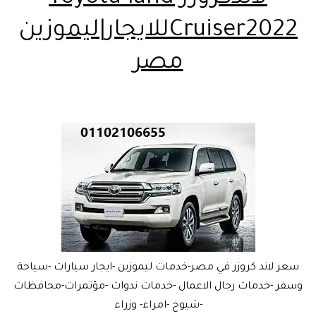
Cruiser2022للايجار|ليموزين
مصر
سعر لاند كروزر في مصر-خدمات ليموزين -ايجار سيارات -سياحة
وسفر -خدمات رجال الاعمال -خدمات ندوات -مؤتمرات-محافظات
-شيوخ -امراء- وزراء