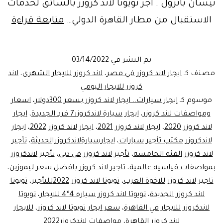
نيسان باترول . أجر تويوتا لاند كروزر بالسائق لخدمات
بأس
الاستقبال من مطار القاهرة الدولي…
متابعة قراءة
مخ
ايجا
تم النشر في
03/14/2022
تويو
مصنف كـ
ايجار لاند كروزر في مصر
،
لاند كروزر للايجار الشهرى
،
لاند
لاند
كروزر للايجار اليومي
موسوم كـ
إيجار سيارات.. ايجار لاند كروزر بسعر 300دولار
،
اسعار
كرو
ومواصفات لاند كروزر
،
ايجار سيارة لاندكروزر7 فرد الجديدة
،
ايجار
ها
لاند كروزر 2020
،
ايجار لاند كروزر 2021
،
ايجار لاند كروزر 2022
،
ايجار
باك
لاندكروزر مكتب تأجير سيارات
،
ايجارسيارةلاندكروزرالحديثة
،
تأجير
لاند كروزر الفئه الخامسه
،
تأجير لاند كروزر فى دبى
،
تأجير لاندكروزر
بمواصفات قياسيه عالمية
،
تاجير لاند كروزر بافضل سعر ليموزين
،
تاجير لاند كروزر للاخوة العرب
،
تويوتا لاند كروزر 2022للتأجير
،
تويوتا
لاند كروزر الجديدة
،
تويوتا لاند كروزر سياره 4*4 للايجار
،
تويوتا
لاندكروزر للايجار في القاهرة
،
سعر ايجار تويوتا لاند كروزر
،
للايجار
لاند كروزر القاهرة
،
مواصفات لاندكروزر2022