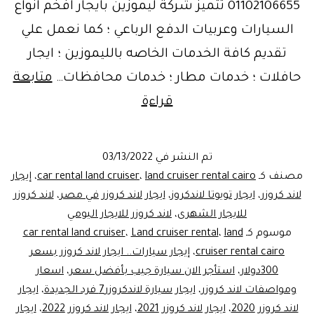
01102106655 تتميز شركة ليموزين بايجار افخم انواع
السيارات وعربيات الدفع الرباعي ؛ كما نعمل علي
تقديم كافة الخدمات الخاصه بالليموزين ؛ ايجار
حافلات ؛ خدمات مطار ؛ خدمات محافظات…
متابعة
الوحش
قراءة
الكاسر..تويوتا
لاندكروزرللايجار|
تم النشر في
03/13/2022
ليموزين
مصنف كـ
land cruiser rental cairo
،
car rental land cruiser
،
إيجار
مصر
لاند كروزر
،
ايجار تويوتا لاندكروز
،
ايجار لاند كروزر في مصر
،
لاند كروزر
للايجار الشهرى
،
لاند كروزر للايجار اليومي
موسوم كـ
land
،
Land cruiser rental
،
car rental land cruiser
cruiser rental cairo
،
إيجار سيارات.. ايجار لاند كروزر بسعر
300دولار
،
استأجر الان سيارة جيب بأفضل سعر
،
اسعار
ومواصفات لاند كروزر
،
ايجار سيارة لاندكروزر7 فرد الجديدة
،
ايجار
لاند كروزر 2020
،
ايجار لاند كروزر 2021
،
ايجار لاند كروزر 2022
،
ايجار