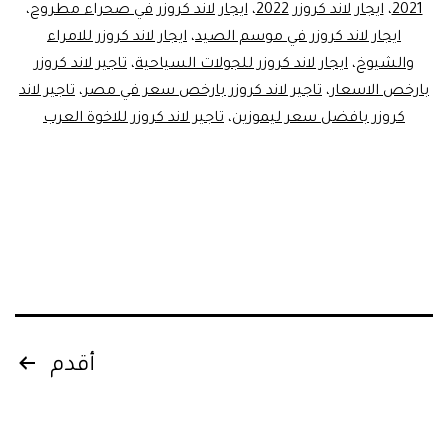
2021
،
ايجار لاند كروزر 2022
،
ايجار لاند كروزر في صحراء مطروح
،
ايجار
ايجار لاند كروزر في موسم الصيد
،
ايجار لاند كروزر للامراء
سيارة
والشيوخ
،
ايجار لاند كروزر للجولات السياحية
،
تاجير لاند كروزر
بارخص الاسعار
،
دفع
تاجير لاند كروزر بارخص سعر في مصر
،
تاجير لاند
كروزر بافضل سعر ليموزين
،
تاجير لاند كروزر للاخوة العرب
رباعي
Posts
أقدم
pagination