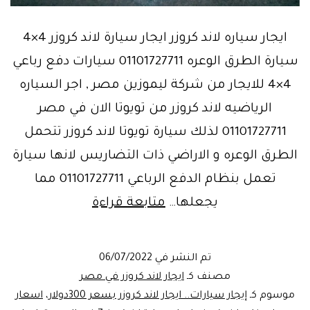
ايجار سياره لاند كروزر ايجار سيارة لاند كروزر 4×4
سيارة الطرق الوعره 01101727711 سيارات دفع رباعي
4×4 للايجار من شركة ليموزين مصر , اجر السياره
الرياضيه لاند كروزر من تويوتا الان في مصر
01101727711 لذلك سيارة تويوتا لاند كروزر تتحمل
الطرق الوعره و الاراضي ذات التضاريس لانها سيارة
تعمل بنظام الدفع الرباعي 01101727711 مما
سيارة
يجعلها…
متابعة قراءة
الفخامه
العاليه
تم النشر في
06/07/2022
–
مصنف كـ
ايجار لاند كروزر في مصر
TOYOTA
موسوم كـ
إيجار سيارات.. ايجار لاند كروزر بسعر 300دولار
،
اسعار