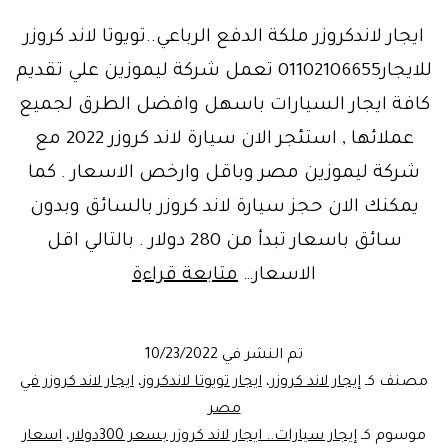
ايجار لاندكروزر ملكة الدفع الرباعي..تويوتا لاند كروزر
للايجار01102106655 تعمل شركة ليموزين علي تقديم
كافة ايجار السيارات باسهل وافضل الطرق لجميع
عملائها , استئجر الان سيارة لاند كروزر 2022 مع
شركة ليموزين مصر وباقل وارخص الاسعار . كما
يمكنك الان حجز سيارة لاند كروزر بالسائق وبدون
سائق باسعار تبدأ من 280 دولار . بالتالي اقل
عروض
الاسعار…
متابعة قراءة
ايجار
لاندكروزر
تم النشر في
10/23/2022
ديزل
مصنف كـ
إيجار لاند كروزر
،
ايجار تويوتا لاندكروز
،
ايجار لاند كروزر في
ب280دولار|
مصر
موسوم كـ
إيجار سيارات.. ايجار لاند كروزر بسعر 300دولار
،
اسعار
ليموزين