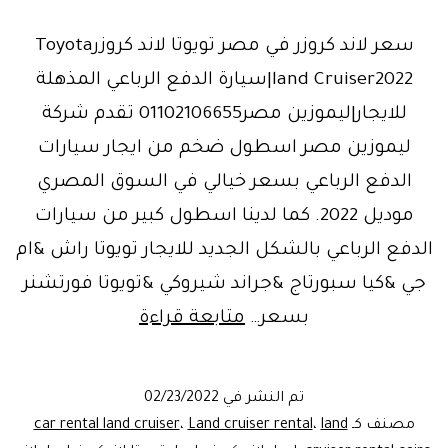
سعر لاند كروزر في مصر تويوتا لاند كروزرToyota
land Cruiser2022|سيارة الدفع الرباعي المذهلة
للايجار|ليموزين مصر01102106655 تقدم شركة
ليموزين مصر اسطول ضخم من ايجار سيارات
الدفع الرباعي بسعر خيالي في السوق المصري
موديل 2022. كما لدينا اسطول كبير من سيارات
الدفع الرباعي بالشكل الجديد للايجار تويوتا راش &ام
جي &كيا سبورتاج &جراند شيروكي &تويوتا فورتشنر
وحش
بسعر…
متابعة قراءة
الخليج..تويوتا
لاندكروزر
تم النشر في
02/23/2022
Toyota
مصنف كـ
land
،
Land cruiser rental
،
car rental land cruiser