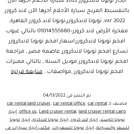
ايجار تويوتا لاندكروزر 2022 سيارة الأحلام أجرها الآن
بالتقسيط المريح سيارة الأحلام أجرها الآن لاند كروزر
2022 vxr, تويوتا لاندكروزر,تويوتا لاند كروزر القاهرة,
مفخرة الأرض لاند كروزر-01014555680 بالتالي عيوب
افخم تويوتا لاندكروزر,اسعار افخم تويوتا لاندكروزر
تسارع افخم تويوتا لاندكروزر عاصمة مصر , مراجعة
افخم تويوتا لاندكروزر موديل السنة , بالتالي مميزات
سيار
افخم تويوتا لاندكروزر ,مواصفات…
متابعة قراءة
الاحلا
ايجار
تم النشر في
04/13/2022
تويوتا
مصنف كـ
car rental
،
car rental office
،
car rental land cruiser
لاند
land cruiser rental cairo
،
Land cruiser rental
،
office us
،
إيجار
تويوتا كوستر
،
إيجار لاند كروزر
،
ايجار تويوتا لاندكروز
،
ايجار تويوتا
كروزر
للسفر والسياحة
،
ايجار تويوتا للسفريات
،
مكتب ايجار سيارات في