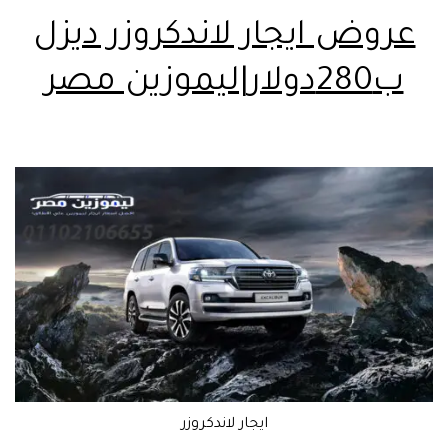
عروض ايجار لاندكروزر ديزل
ب280دولار|ليموزين مصر
ايجار لاندكروزر