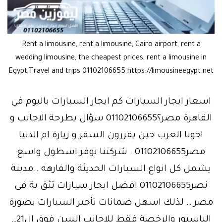
Rent a limousine, rent a limousine, Cairo airport, rent a
wedding limousine, the cheapest prices, rent a limousine in
Egypt,Travel and trips 01102106655 https://limousineegypt.net
اسعار ايجار السيارات كم ايجار السيارات باليوم في
القاهرة مصر؟01102106655 سؤال يطرحة الاجانب و
اخونا العرب حين يقررون السفر و زيارة ام الدنيا
مصر01102106655 . شركتنا توفر اسطول واسع
يشمل كل انواع السيارات الحديثة والفارهه ..مدينة
نصر01102106655 افضل ايجار سيارات تثق بة فى
مصر … لذلك اسهل ضمانات تأجير السيارات بصورة
الباسبور والرخصة فقط للاجانب السن فوق ال21…