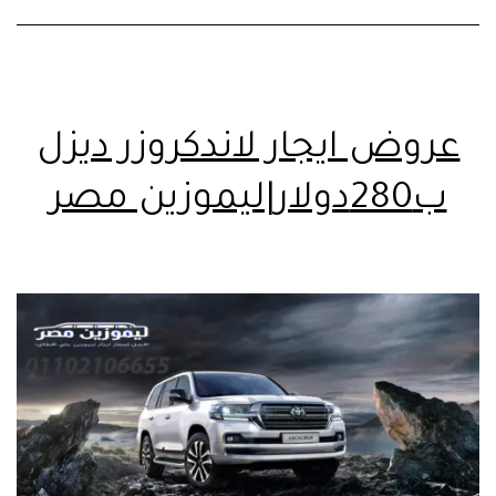
عروض ايجار لاندكروزر ديزل
ب280دولار|ليموزين مصر