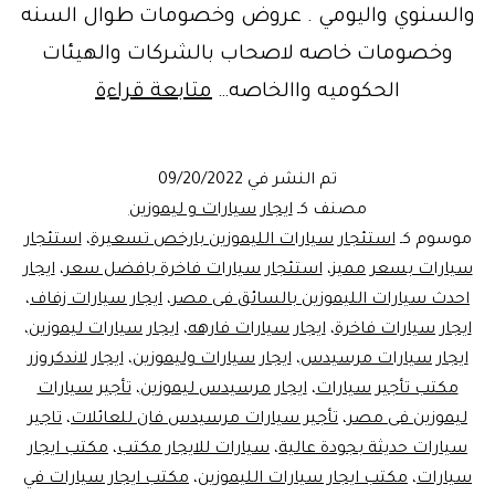
والسنوي واليومي . عروض وخصومات طوال السنه
وخصومات خاصه لاصحاب بالشركات والهيئات
تأجيرسيارا
الحكوميه واالخاصه…
متابعة قراءة
باسعار
رخيصة…
تم النشر في
09/20/2022
ليموزين
مصنف كـ
ايجار سيارات و ليموزين
مصر
موسوم كـ
استئجار سيارات الليموزين بارخص تسعيرة
،
استئجار
سيارات بسعر مميز
،
استئجار سيارات فاخرة بافضل سعر
،
ايجار
احدث سيارات الليموزين بالسائق فى مصر
،
ايجار سيارات زفاف
،
ايجار سيارات فاخرة
،
ايجار سيارات فارهه
،
ايجار سيارات ليموزين
،
ايجار سيارات مرسيدس
،
ايجار سيارات وليموزين
،
ايجار لاندكروزر
مكتب تأجير سيارات
،
ايجار مرسيدس ليموزين
،
تأجير سيارات
ليموزين فى مصر
،
تأجير سيارات مرسيدس فان للعائلات
،
تاجير
سيارات حديثة بجودة عالية
،
سيارات للايجار مكتب
،
مكتب ايجار
سيارات
،
مكتب ايجار سيارات الليموزين
،
مكتب ايجار سيارات في