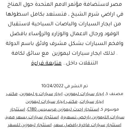
مصر لاستضافة مؤتمر الامم المتحدة حول المناخ
في اراضي شرم الشيخ , فتستعد بكامل اسطولها
من ايجار السيارات والباصات السياحية لاستقبال
الوفود ورجال الاعمال والوزارء والرؤساء بافضل
وافخم السيارات بشكل مشرف ولائق باسم الدولة
. لذلك ايجار سيارات ليموزين مع سائق لكافة
مؤتمر
التنقلات داخل…
متابعة قراءة
مناخ
مصر
تم النشر في
10/24/2022
..
مصنف كـ
ايجار سيارات ليموزين
،
ايجار سيارات و ليموزين
،
مكتب
ليموزين
ايجار سيارات
،
مكتب ايجار سيارات ليموزين
موسوم كـ
استئجار احدث ليموزين مرسيدس C180
،
استئجار
مصر
سيارات الليموزين بارخص تسعيرة
،
استئجار سيارات بسعر مميز
،
ايجار
استئجار سيارات فاخرة بافضل سعر
،
استئجار ليموزين للسفر