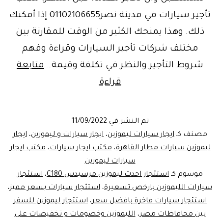
تأجير سيارات في مدينة نصر01102106655 إذا أمكنك
ذلك. وهذا يمنحك الكثير من الوقت للمقارنة بين
مختلف شركات تأجير السيارات وقراءة وفهم
شروط التأجير والنظر في تكلفة وقيمة…
متابعة
استئجار
قراءة
سيارة
للقيام
تم النشر في
11/09/2022
برحلة..الاوراق
مصنف كـ
ايجار سيارات ليموزين
،
ايجار سيارات و ليموزين
،
ايجار
المطلوبة
ليموزين سيارات مطار القاهرة
،
مكتب ايجار سيارات
،
مكتب ايجار
سيارات ليموزين
موسوم كـ
استئجار احدث ليموزين مرسيدس C180
،
استئجار
سيارات الليموزين بارخص تسعيرة
،
استئجار سيارات بسعر مميز
،
استئجار سيارات فاخرة بافضل سعر
،
استئجار ليموزين للسفر
بين محافاظات مصر
،
الليموزين وخصومات و تخفيضات على