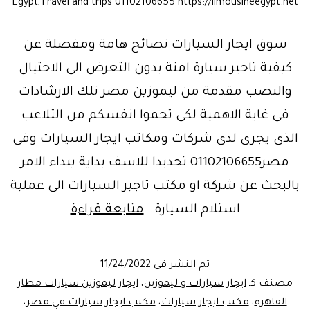
Egypt,Travel and trips 01102106655 https://limousineegypt.net
سوق ايجار السيارات نصائح هامة ومفصلة عن
كيفية تاجير سيارة امنة بدون التعرض الى الاحتيال
والنصب مقدمة من ليموزين مصر تلك الارشادات
فى غاية الاهمية لكى تحموا انفسكم من التلاعب
الذى يجرى لدى شركات ومكاتب ايجار السيارات وفى
مصر01102106655 تحديدا للاسف بداية يبداء الامر
بالبحث عن شركة او مكتب تاجير السيارات الى عملية
نصائح
استلام السيارة…
متابعة قراءة
وارشادات
ايجار
تم النشر في
11/24/2022
السيارات
مصنف كـ
ايجار سيارات و ليموزين
،
ايجار ليموزين سيارات مطار
فى
القاهرة
،
مكتب ايجار سيارات
،
مكتب ايجار سيارات في مصر
،