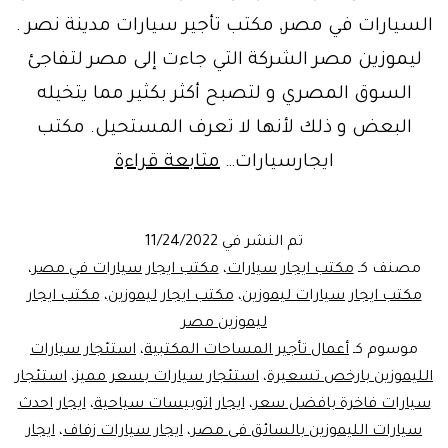
السيارات في مصر, مكتب تأجير سيارات مدينة نصر .
ليموزين مصر الشركة التي جاءت إلى مصر لتفاجئ
السوق المصري و لتصبح أكثر بكثير مما يتخيله
البعض و ذلك لأنها لا تعرف المستحيل. مكتب
عروض
ايجارسيارات…
متابعة قراءة
خاصة
من
تم النشر في
11/24/2022
ليموزين
مصنف كـ
مكتب ايجار سيارات
،
مكتب ايجار سيارات في مصر
،
مصر..تأجير
مكتب ايجار سيارات ليموزين
،
مكتب ايجار ليموزين
،
مكتب ايجار
ليموزين مصر
سيارات
موسوم كـ
أعمال تأجير المساحات المكتبية
،
استئجار سيارات
سياحية
الليموزين بارخص تسعيرة
،
استئجار سيارات بسعر مميز
،
استئجار
في
سيارات فاخرة بافضل سعر
،
ايجار اتوبيسات سياحية
،
ايجار احدث
سيارات الليموزين بالسائق فى مصر
،
مصر
ايجار سيارات زفاف
،
ايجار