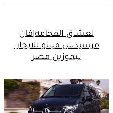
لعشاق الفخامه|فان
مرسيدس فيانو للايجار-
ليموزين مصر