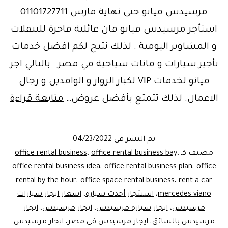
مرسيدس فيانو حتى نهاية مارس 01101727711
استأجر مرسيدس فيانو فان عائلية فاخرة للتنقلات
و المشاوير اليومية . لذلك نتيح لكم افضل خدمات
تأجير سيارات و فانات سياحية في مصر . بالتالي اجر
فيانو لخدمات VIP لكبار الزوار و الوافدين و رجال
تأج
الاعمال. لذلك تتمتع بأفضل عروض…
متابعة قراءة
اف
مين
تم النشر في
04/23/2022
فا
مصنف كـ
،
office rental business bay
،
office rental business
مر
office rental business idea
،
office rental business plan
،
office
rental by the hour
،
office space rental business
،
rent a car
فيا
mercedes viano
،
استئجار أحدث سيارة
،
اسعار ايجار سيارات
مرسيدس
،
ايجار سيارة مرسيدس
،
ايجار مرسيدس
،
ايجار
مرسيدس بالسائق
،
ايجار مرسيدس في مصر
،
ايجار مرسيدس