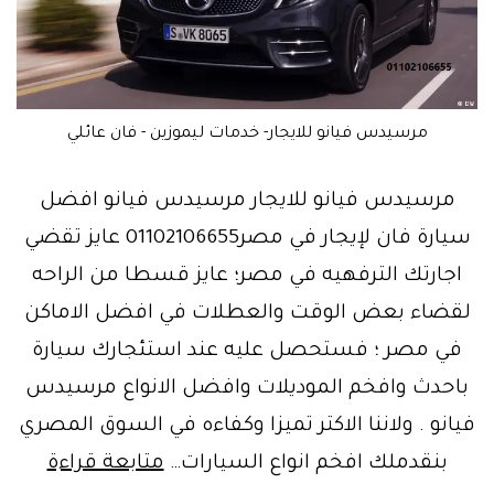
مرسيدس فيانو للايجار- خدمات ليموزين - فان عائلي
مرسيدس فيانو للايجار مرسيدس فيانو افضل
سيارة فان لإيجار في مصر01102106655 عايز تقضي
اجارتك الترفهيه في مصر؛ عايز قسطا من الراحه
لقضاء بعض الوقت والعطلات في افضل الاماكن
في مصر ؛ فستحصل عليه عند استئجارك سيارة
باحدث وافخم الموديلات وافضل الانواع مرسيدس
فيانو . ولاننا الاكتر تميزا وكفاءه في السوق المصري
لعشا
بنقدملك افخم انواع السيارات…
متابعة قراءة