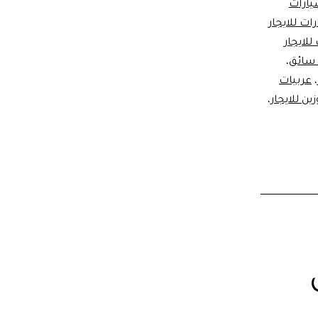
ارات
ات للايجار
للايجار
،
،
عربيات
ين للايجار
،