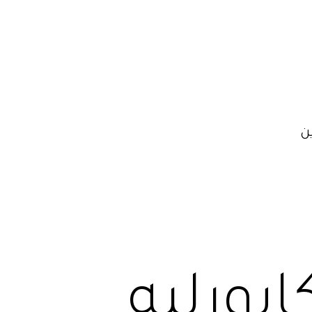
ن
ابورليه