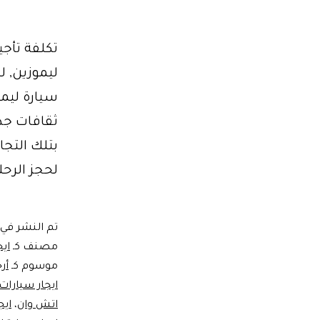
ليموزين, ل
سيارة ليمو
بتلك التجا
لحجز الرحل
تم النشر في
مصنف كـ
ايج
موسوم كـ
أر
ايجار سيارات
اتش وان
،
ايج