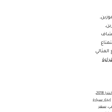
دمة ليموزين,
ين,
تشاف
لاستمتاع
المثالي
افضل
راءة
موقع
لحجز
الرحلات
ترا 2018
،
ايجار سيارة
مي
،
سعر