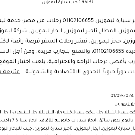
تكلفة تأجير سيارة ليموزين
تكلفة تأجير سيارة ليموزين 01102106655 رحلات من مصر: خ
يموزين المطار, تاجير ليموزين, ايجار ليموزين, شركة ليموز
زين, حجز ليموزين. تعتبر رحلات السفر فرصة رائعة لاك
ثقافات جديدة 01102106655، والتمتع بتجارب فريدة. ومن أجل ا
رب بأقصى درجات الراحة والاحترافية، يلعب اختيار الموقع 
ات دوراً حيوياً. الجدوى الاقتصادية والشمولية:…
متابعة ق
01/09/2024
ار ليموزين
خص سيارات للايجار
،
ارخص سيارة للايجار
،
النترا للايجار الشهري
،
ايجار الن
 باليوم بدون سائق
،
ايجار سيارات كابورليه للزفاف
،
ايجار سيارة 7 راكب
،
ار سيارة ليموزين
،
ايجار ليموزين
،
تاجير سيارة ليموزين
،
جيب للايجار اليو