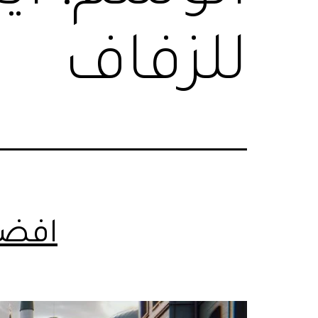
للزفاف
افضل