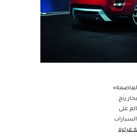
«العاصمة»
نا هي ايجار رنج
الم على
السيارات
الخرافية||
 قراءة