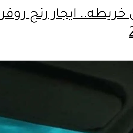
خريطه.. ايجار رنج روفر