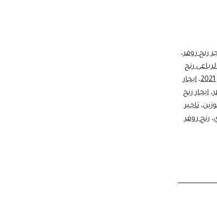
رنج
روفر
للايجار
بأرخص
ر رنج روفر
،
رباعى رنج
الاسعار
،
ايجار
ر
،
ايجار رنج
زين
،
تاجير
،
رنج روفر