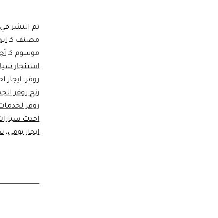
تم النشر في
مصنف كـ
ايج
موسوم كـ
أج
استئجار سيا
روفر
،
ايجار ا
رنج روفر الجد
روفر لخدمات 
احدث سيارات 
ايجار يومى
،
سي