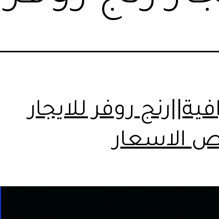
فية||رنج روفر للايجار
ص الاسعار