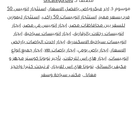
مصنف كـ
Uncategorized
موسوم كـ
اجر ميكروباص بافضل الاسعار
،
استئجار اتوبيس 50
فرد بسعر مميز
،
استئجار اتوبيسات 50 راكب
،
استئجار ليموزين
للسفر بين محافاظات مصر
،
ايجار اتوبيس في مصر
،
ايجار
اتوبيسات رحلات بالزقازيق
،
ايجار اتوبيسات سياحية
،
ايجار
اتوبيسات سياحية الاسكندرية
،
ايجار احدث الباصات بارخص
الاسعار
،
ايجار باص يومي
،
ايجار باصات vip
،
ايجار جميع انواع
اتوبيسات
،
ايجار هاي اس للرحلات
،
تأجير تويوتا كوستر مجهز و
مكيف بالسائق
،
تويوتا هاي اس للايجار
،
لا تبحث كثيرا واحجز
معانا..
،
مكتب سياحة وسفر