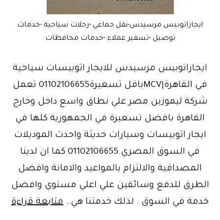
ايجاراتوبيس مرسيدس-نقل جماعي -رحلات سياحية -خدمات
توصيل -تسفير عملاء -خدمات محافظات
ايجاراتوبيس مرسيدس للايجار اتوبيسات سياحية
في القاهرة|MCVباقل تسعيرة01102106655 تعمل
شركة ليموزين مصر علي نطاق واسع داخل وخارج
القاهرة بافضل تسعيرة في الجمهورية كلها في
ايجار اتوبيسات وسيارات حديثة واحدث الموديلات
في السوق المصري.01102106655 كما ان لدينا
المصداقية والالتزام بالمواعيد والامانة وافضل
الطرق للدفع وسائقين علي اعلي مستوي وافضل
الس
خدمة في السوق . لذلك خدمتنا هي…
متابعة قراءة
إيج