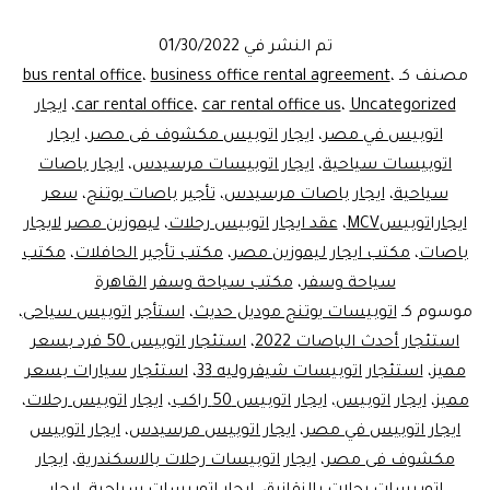
في
تم النشر في
01/30/2022
مصر
مصنف كـ
،
business office rental agreement
،
bus rental office
ليم
Uncategorized
،
car rental office us
،
car rental office
،
ايجار
اتوبيس في مصر
،
ايجار اتوبيس مكشوف فى مصر
،
ايجار
مص
اتوبيسات سياحية
،
ايجار اتوبيسات مرسيدس
،
ايجار باصات
سياحية
،
ايجار باصات مرسيدس
،
تأجير باصات يوتنج
،
سعر
ايجاراتوبيسMCV
،
عقد ايجار اتوبيس رحلات
،
ليموزين مصر لايجار
باصات
،
مكتب ايجار ليموزين مصر
،
مكتب تأجير الحافلات
،
مكتب
سياحة وسفر
،
مكتب سياحة وسفر القاهرة
موسوم كـ
اتوبيسات يوتنج موديل حديث
،
استأجر اتوبيس سياحى
،
استئجار أحدث الباصات 2022
،
استئجار اتوبيس 50 فرد بسعر
مميز
،
استئجار اتوبيسات شيفروليه 33
،
استئجار سيارات بسعر
مميز
،
ايجار اتوبيس
،
ايجار اتوبيس 50 راكب
،
ايجار اتوبيس رحلات
،
ايجار اتوبيس في مصر
،
ايجار اتوبيس مرسيدس
،
ايجار اتوبيس
مكشوف فى مصر
،
ايجار اتوبيسات رحلات بالاسكندرية
،
ايجار