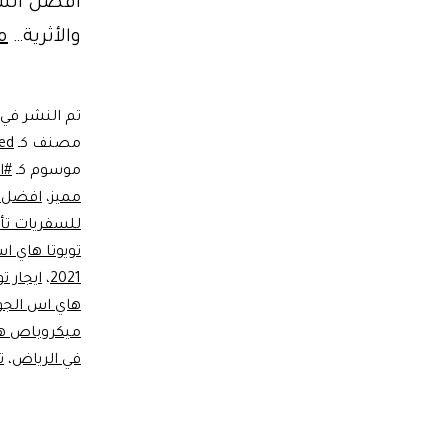
افضل السيا
والأثرية…
م
تم النشر في
مصنف كـ
ed
موسوم كـ
#اج
مميز
،
افضل س
للسفريات تأج
تويوتا هاي ا
2021
،
ايجار تويوتا 
هاي اس الجو
ميكروباص هاي 
في الرياض
،
ت