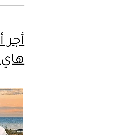
أجر 
هاي ا