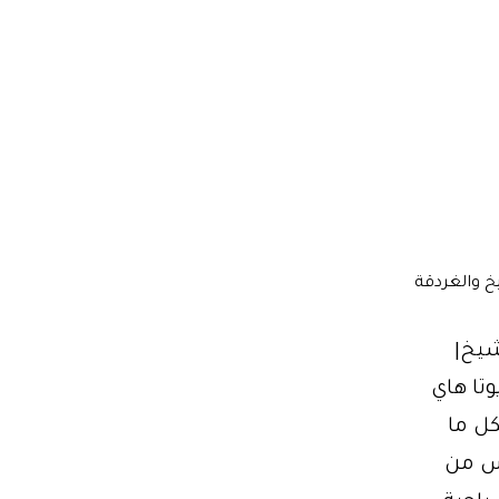
خ والغردقة
 شرم الشيخ|
تويوتا هاي
كل ما
اس من