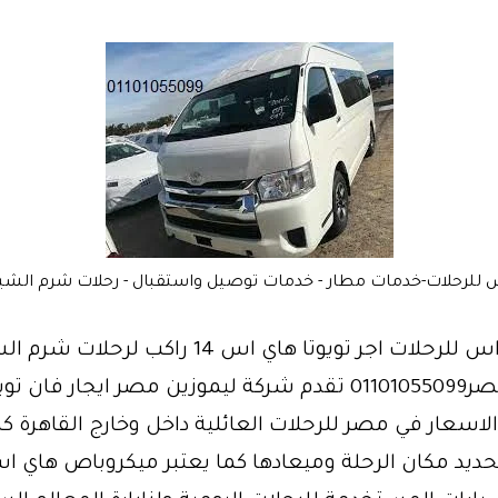
س للرحلات-خدمات مطار - خدمات توصيل واستقبال - رحلات شرم الشي
ايجار هاي اس للرحلات اجر تويوتا هاي اس 14 راكب لرحلات
ليموزين مصر01101055099 تقدم شركة ليموزين مصر ايجار فان 
اسعار في مصر للرحلات العائلية داخل وخارج القاهرة ك
حديد مكان الرحلة وميعادها كما يعتبر ميكروباص هاي 