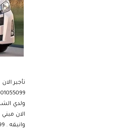
ولدي الشرك
وانيقه . 01101055099 بالتالي ميني باص تويوتا هاي اس يمكن…