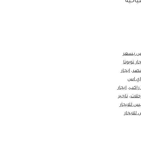
ياحية
اس بسعر
ر تويوتا
مصر
،
ايجار
هاي اس
،
ايجار
حلات
،
تاجير
يس للايجار
للايجار