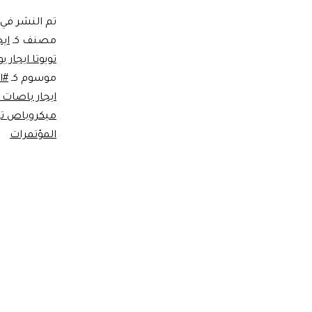
تم النشر في
مصنف كـ
اي
تويوتا ايجار ي
موسوم كـ
#اي
ايجار باصات vip
ميكروباص تويوتا 3
المؤتمرات