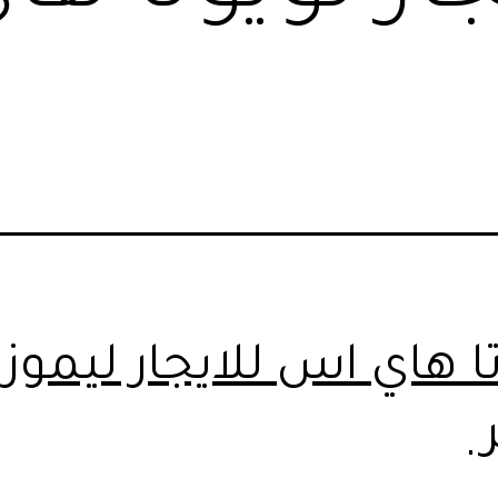
ا هاي اس للايجار ليموز