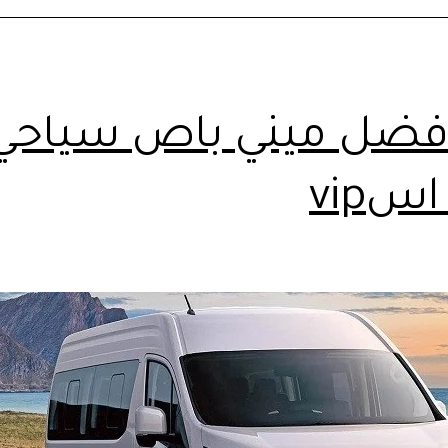
أفضل ميني باص سياحي
سvip