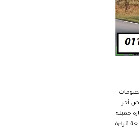
الخصومات
اص أجر
سفر بسياره جميله
أجر
عة قراءة
أفضل