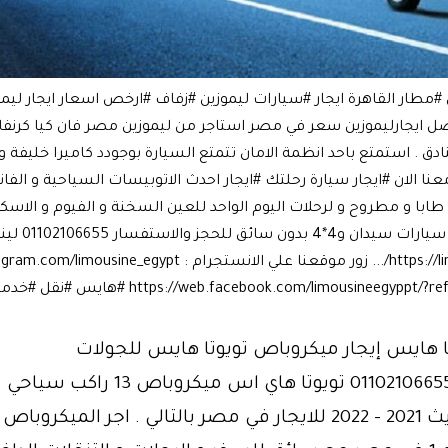
فنادق . استمتع باحد انظمة الامان تتمتع السيارة بوجودد كاميرا خليف
الان #ايجار سيارة رحلتك #ايجار احدث الاتوبيسات السياحية و الفانا
https://web.facebook.com/limousin #هايس #نقل #خدمات #ميكروباص #رحلا
تا هايس إيجار ميكروباص تويوتا هايس للجولات
السياحية01102106655 تويوتا هاي اس ميكروبا
موديل حديث 2021 – 2022 للايجار في مصر بالتالي . اجر الميكروباص