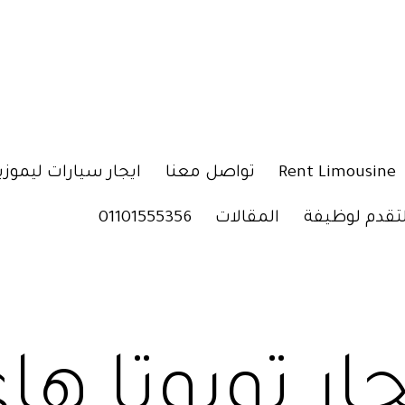
Rent Limousine
تواصل معنا
ايجار سيارات ليموزي
لتقدم لوظيفة
المقالات
01101555356
جار تويوتا ه