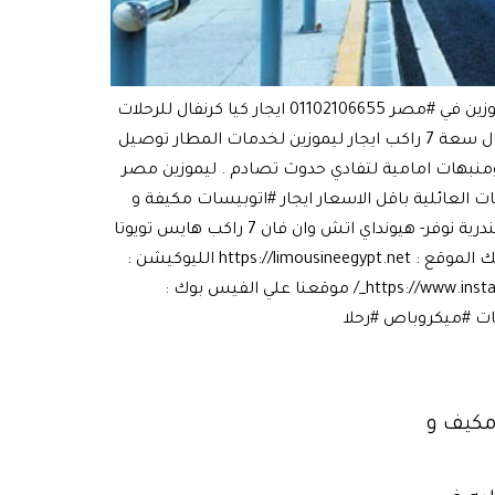
ايجار تويوتا هايس ايجار #سيارة #ليموزين ايجار ليموزين #مطار القاهرة ايجار #سيارات ليموزين #زفاف #ارخص اسعار ايجار ليموزين في #مصر 01102106655 ايجار كيا كرنفال للرحلات
العائلية بافض#ايجار كيا كرنفال للرحلات العائلية بافضل ايجارليموزين سعر في مصر استاجر من ليموزين مصر فان كيا كرنفال سعة 7 راكب ايجار ليموزين لخدمات المطار توصيل
ة ومنبهات امامية لتفادي حدوث تصادم . ليموزين مصر
ت العائلية باقل الاسعار ايجار #اتوبيسات مكيفة و
معقمة لرحلات الغردقة و شرم الشيخ و مرسى علم و طابا و مطروح و لرحلات اليوم الواحد للعين السخنة و الفيوم و الاسكندرية نوفر- هيونداي اتش وان فان 7 راكب هايس تويوتا
ميكروباص 13 راكب سيارات ليموزين بالسائق - ايجار سيارات سيدان و4*4 بدون سائق للحجز والاستفسار 01102106655 لينك الموقع : https://limousineegypt.net الليوكيشن :
https://limousine-egypt-car-rental-agency.business.site/... زور موقعنا علي الانستجرام : https://www.instagram.com/limousine_egypt_/ موقعنا علي الفيس بوك :
ص 13 راكب سياحي مكيف و