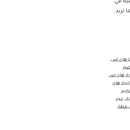
خليه في
 تريد…
تا هاي اس
،
ي اس 2021 لحضور
جار هاى اس
ايجار هاي
تاجير
ار
،
حجز
 مطار