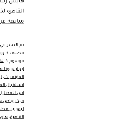
القاهره لذ
متابعة قرا
تم النشر في
مصنف كـ
توي
موسوم كـ
#اي
ايجار تويوتا ها
المؤتمرات
،
ا
لاستقبال ال
اس للمطارا
ميكروباص هاي 
ليموزين مطار
القاهرة
،
هاي 