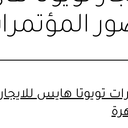
ات تويوتا هايس للايجار
رة