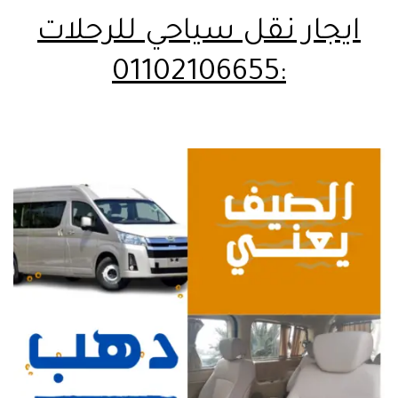
ايجار نقل سياحي للرحلات
:01102106655