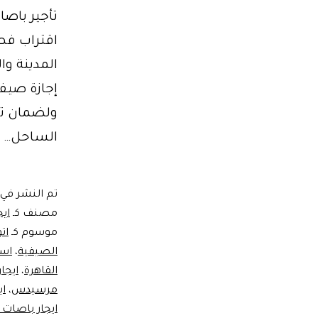
تأجير باص
المدينة وا
إجازة صيف
ولضمان تج
الساحل…
تم النشر في
مصنف كـ
اي
موسوم كـ
ات
الصيفية
،
است
القاهرة
،
ايجا
مرسيدس
،
اي
ايجار باصات ل