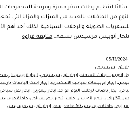
ًا مثاليًا لتنظيم رحلات سفر مميزة ومريحة للمجموعات الك
النوع من الحافلات بالعديد من الميزات والمزايا التي تجعله
سفريات الطويلة والرحلات السياحية. لذلك أحد أهم ال
تأجير
ستئجار أتوبيس مرسيدس بسعة…
متابعة قراءة
باص
سياحي
05/13/2024
للمجموعا
جار اتوبيس سياحى
الكبيرة
جار اتوبيس رحلات السخنه
،
ايجار اتوبيس سياحي
،
ايجار اتوبيس في مص
سيدس
،
ايجار اتوبيسات سياحية الاسكندرية
،
ايجار احدث الباصات بارخص
ياحي
،
ايجار باصات لرحلات اليوم الواحد
،
ايجار ليموزين
،
ايجار نقل سياحي
 راكب
،
تاجير اتوبيس رحلات
،
تاجير باص سياحي
،
حافلة مرسيدس ل
 إيجار حافلة مرسيدس 50 مقعد
،
سعر ايجار اتوبيس مرسيدس