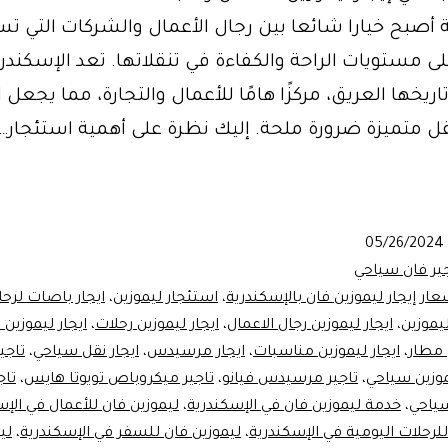
 أصبح خيارا شائعا بين رجال الأعمال والشركات التي ت
ى مستويات الراحة والكفاءة في تنقلاتها. تعد الإسكندري
اريخها العريق، مركزًا هامًا للأعمال والتجارة، مما يجعل 
ل متميزة ضرورة ملحة. إليك نظرة على أهمية استئجار…
ين
يات
05/26/2024
درية
جير فان سياحي
عار إيجار ليموزين فان بالإسكندرية
،
استئجار ليموزين
،
ايجار باصات لرحل
ليموزين
،
ايجار ليموزين رجال الاعمال
،
ايجار ليموزين رحلات
،
ايجار ليموزين
 مطار
،
ايجار ليموزين مناسبات
،
ايجار مرسيدس
،
ايجار نقل سياحي
،
تاجي
موزين سياحي
،
تاجير مرسيدس فيانو
،
تاجير ميكروباص تويوتا هايس
،
تاج
ياحي
،
خدمة ليموزين فان في الإسكندرية
،
ليموزين فان للأعمال في الإس
للرحلات اليومية في الإسكندرية
،
ليموزين فان للسفر في الإسكندرية
،
لي