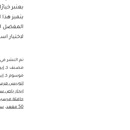
يعتبر خيار
يتميز هذا 
المفضل لل
لاختيار ا
تم النشر في
مصنف كـ
اي
موسوم كـ
اي
اتوبيس مر
ايجار باص س
حافلة مرسيدس 50
50 مقعد
،
سعر