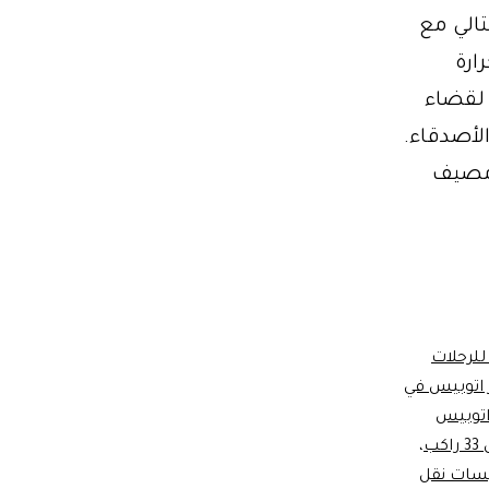
الي مع
 حرارة
 لقضاء
لأصدقاء.
 مصيف
للرحلات
 اتوبيس في
 اتوبيس
كب
،
بيسات نقل