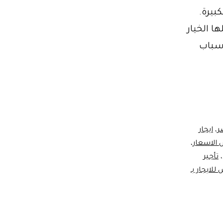
بيرة.
ا الخيار
أسباب
ت
ر
،
ايجار
 الاسعار
،
،
تأجير
لايجار بـ