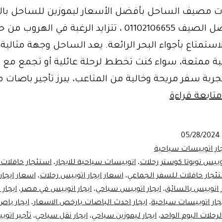
ات مصيف الساحل بأفضل الأسعار ليموزين للساحل بالت
اقتراب فصل الصيف 01102106655 ، تتزايد الرغبة في الهروب من
لاستمتاع بأجواء البحر الرائعة. يعد الساحل وجهة مثالية
ية ممتعة، سواء كنت تخطط لرحلة عائلية أو تجمع مع ا
ربة سفر مريحة وخالية من المتاعب، يبرز تأجير باصات
تأجير
متابعة قراءة
باصات
مصيف
05/28/2024
الساحل
جار اتوبيسات سياحية
بأفضل
وبيس تويوتا كوستر رحلات
،
اتوبيسات سياحية للايجار
،
استئجار حافلات 
ئجار حافلات للسفر الجماعي
،
اسعار ايجار اتوبيس رحلات
،
اسعار ايجار
الأسعار
ر اتوبيس بالسائق
،
ايجار اتوبيس سياحي
،
ايجار اتوبيس في مصر
،
ايجار
جار اتوبيسات سياحية
،
ايجار احدث الباصات بارخص الاسعار
،
ايجار باص 33 را
رحلات اليوم الواحد
،
ايجار ليموزين سياحي
،
ايجار نقل سياحي
،
تأجير اتو