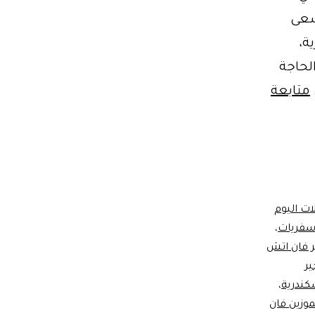
سعى
ة،
الحاجة
متابعة
ات اليوم
 سفريات
،
ر فان اتش
ير
كندرية
،
موزين فان