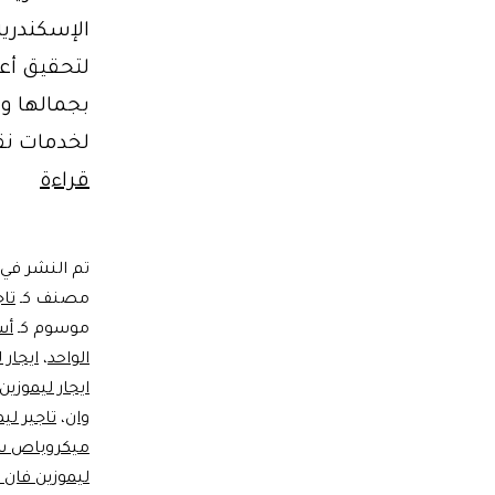
الإسكندرية
لتحقيق أعل
بجمالها وت
لخدمات نق
ايجار
قراءة
ليموز
لسفر
تم النشر في
اسكن
مصنف كـ
تا
موسوم كـ
أس
الواحد
،
ايجار 
ايجار ليموزين
وان
،
تاجير لي
ميكروباص س
ليموزين فان 