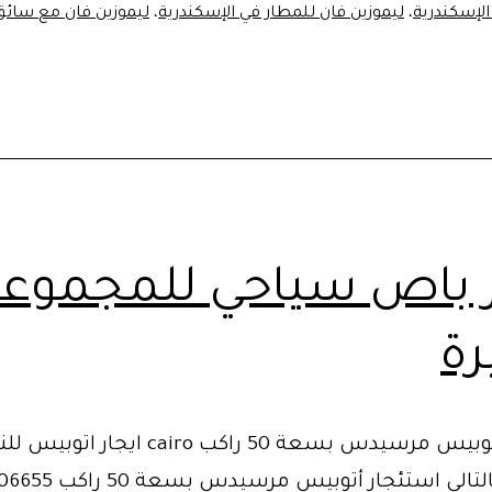
الإسكندرية
،
ليموزين فان للمطار في الإسكندرية
،
ليموزين فان مع سائق
ر باص سياحي للمجموع
رة
استئجار أتوبيس مرسيدس بسعة 50 راكب cairo ايجار اتو
الجماعي بالتالي استئجار أتوبي