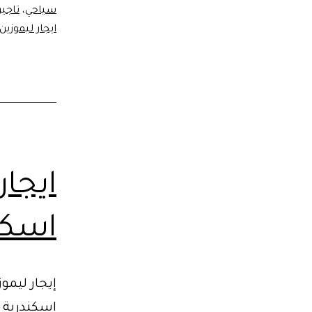
سياحي
،
تاجي
ايجار ليموزين
ايجا
اسكن
إيجار ليمو