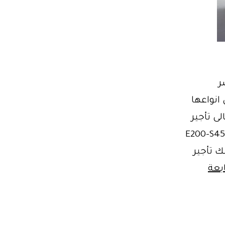
ر
ل انواعها
 بأقل الاسعار فى مصر- 01101055099 بالتالى تأجير
جير سياره مرسيدس (E200-S450-S400-
 مصرلذلك تأجير
بعة