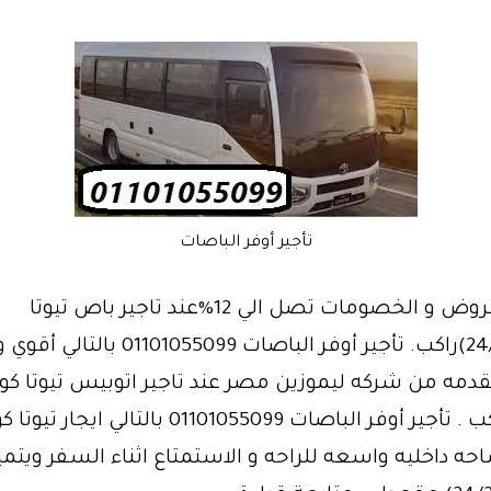
تأجير أوفر الباصات
أفضل العروض و الخصومات تصل الي 12%عند تاجير باص تيوتا
كوستر(24/21)راكب. تأجير أوفر الباصات 01055099
قدمه من شركه ليموزين مصر عند تاجير اتوبيس تيوتا كو
(24/21) راكب . تأجير أوفر الباصات 01101055099 بالتالي ايج
حه داخليه واسعه للراحه و الاستمتاع اثناء السفر ويتم