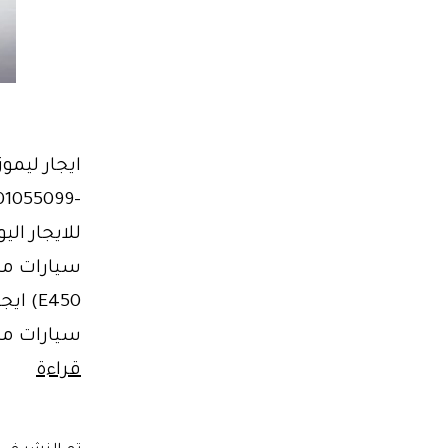
ايجار ليم
سيارات مر
اسم
قراءة
كفايه
مصر