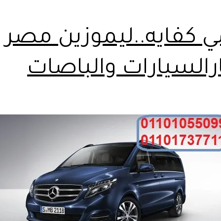
 كفايه..ليموزين مصر
ارالسيارات والباصات