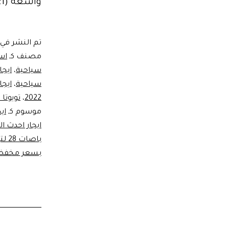
واسعه (24/21) مقعدا .…
تم النشر في
مصنف كـ
است
سياحية
،
ايجا
سياحية
،
ايجار
2022
،
تويوتا كوستر 1
موسوم كـ
اي
ايجار احدث ا
باصات 28 لتوصيلات المطار
بسعر مخف