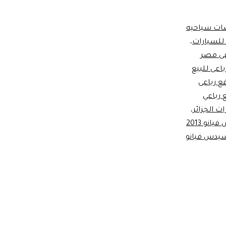
صات سياحيه
 للسيارات
،
فى مصر
اعى للبيع
ع رباعى
 رباعي
ت الجزائر
،
مرسيدس فيانو 2013
يدس فيانو