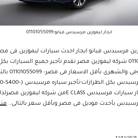
ايجار ليموزين مرسيدس فيانو-01101055099
وزين مرسيدس فيانو ايجار احدث سيارات ليموزين فى مص
-01101055099 شركه ليموزين مصر تقدم تأجير جميع السيارات بك
للايجار اليومى والشهرى
سيارات مرسيدس بكل الطرازات؛تأ
E450) ايجار سيارات مرسيدس E CLASSمن شركه ليموزين
سيدس بأحدث موديل فى مصر وبأقل سعر بالتالى…
متا
ي
..ليموزين