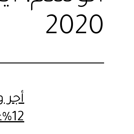
2020
أجر 
12%علي باص تيوتا كوستر