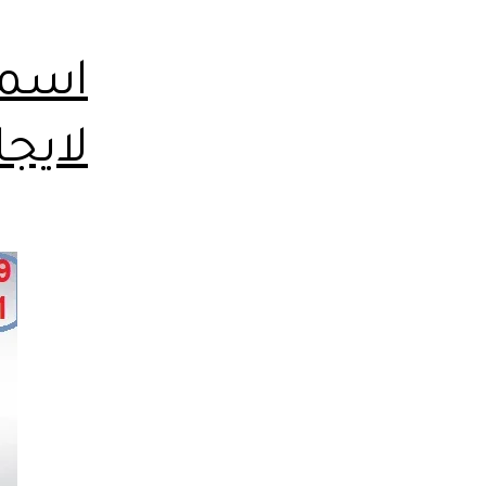
اسمي
لايج