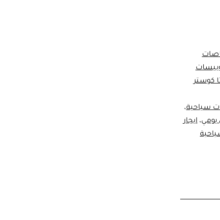
اصات
توبيسات
ا كوستر
ات سياحية
،
 يومي
،
ايجار
ياحية