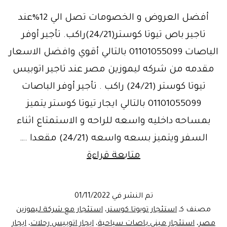
أفضل العروض و الخصومات تصل الي 12%عند
تاجير باص تيوتا كوستر(24/21)راكب. تأجير أوفر
الباصات 01101055099 بالتالي أقوي وافضل الاسعار
مقدمه من شركه ليموزين مصر عند تاجير اتوبيس
تيوتا كوستر (24/21) راكب . تأجير أوفر الباصات
01101055099 بالتالي ايجار تيوتا كوستر يتميز
بمساحه داخليه واسعه للراحه و الاستمتاع اثناء
السفر ويتميز بسعه واسعه (24/21) مقعدا .…
أجر
متابعة قراءة
ووفر..خصومات
تصل
تم النشر في
01/11/2022
الي
مصنف كـ
استئجار تويوتا كوستر
،
استئجار مع شركة ليموزين
12%علي
مصر
،
استئجار ميني باصات سياحية
،
ايجار اتوبيس رحلات
،
ايجار