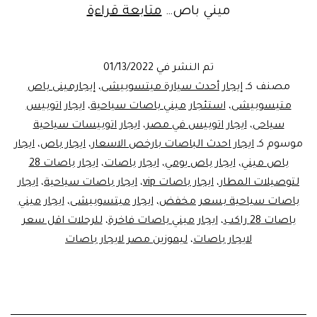
أوفر
ميني باص…
متابعة قراءة
الاسعار
و
تم النشر في
01/13/2022
أفضل
مصنف كـ
إيجار أحدث سيارة ميتسوبيشى
،
إيجارمينى باص
الخصومات..
متيسوبيشى
،
استئجار ميني باصات سياحية
،
ايجار اتوبيس
سياحى
،
ايجار اتوبيس في مصر
،
ايجار اتوبيسات سياحية
عند
موسوم كـ
ايجار احدث الباصات بارخص الاسعار
،
ايجار باص
،
ايجار
تأجير
باص ميني
،
ايجار باص يومي
،
ايجار باصات
،
ايجار باصات 28
ميني
لتوصيلات المطار
،
ايجار باصات vip
،
ايجار باصات سياحية
،
ايجار
باصات سياحية بسعر مخفض
،
ايجار ميتسوبيشى
،
باص
ايجار ميني
باصات 28 راكب
،
ايجار ميني باصات فاخرة
،
للرحلات اقل سعر
ميتسوبيشي
لايجار باصات
،
ليموزين مصر لايجار باصات