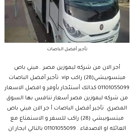
تأجير أفضل الباصات
أجر الان من شركه ليموزين مصر ..ميني باص
ميتسوبيشي(28) راكب vip. تأجير أفضل الباصات
01101055099 كذالك أستئجار بأوفر و افضل الاسعار
من شركه ليموزين مصر أسعار ننافس بها السوق
المصري. تأجير أفضل الباصات أ جر الان ميني باص
ميتسوبيشي (28) راكب للسفر و الاستمتاع مع
العائله او الاصدقاء . 01101055099 بالتالي ايجار ان