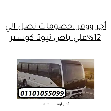
أجر ووفر..خصومات تصل الي
12%علي باص تيوتا كوستر
تأجير أوفر الباصات