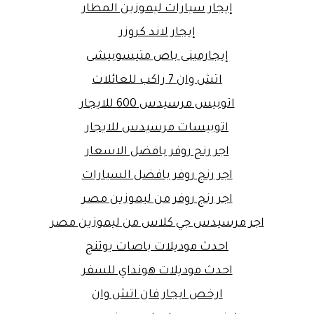
إيجار سيارات ليموزين المطار
إيجار لاند كروزر
إيجارمينى باص متيسوبيشى
اتش وان 7 راكب للعائلات
اتوبيس مرسيدس 600 للايجار
اتوبيسات مرسيدس للايجار
اجر رنج روفر بافضل الاسعار
اجر رنج روفر بافضل السيارات
اجر رنج روفر من ليموزين مصر
اجر مرسيدس جي كلاس من ليموزين مصر
احدث موديلات باصات يوتنج
احدث موديلات هونداي للسفر
ارخص ايجار فان اتش وان