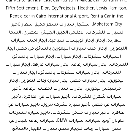
Car Rental at Nasr City
،
Car Rental in Maadi
،
Car Rental in The
Fifth Settlement
،
Dior
،
EgyProjects
،
Heather
،
Lewis Hamilton
،
Rent a car in Cairo International Airport
،
Rent a Car in the
Mokattam City
،
استئجار سيارات بسعر مميز
،
اسعار تاجير
السيارات للشركات
،
الاعلامي الكبير
،
الجيش المصري
،
السما
النهارده
،
ايجار
،
ايجار اتوبيسات سياحية
،
ايجار احدث سيارات
الليموزين
،
ايجار احدث سيارات الليموزين بالسائق فى مصر
،
ايجار
السيارات للشركات
،
ايجار سيارات
،
ايجار سيارات بالسائق
للشركات
،
ايجار سيارات زفاف
،
ايجار سيارات فارهه
،
ايجار سيارات
للشركات
،
ايجار سيارات للشركات بالسائق
،
ايجار سيارات
ليموزين
،
ايجار سيارات مصر
،
ايجار سيارة زفاف ليموزين
،
ايجار
مرسيدس ليموزين
،
ايجارات سيارات لحفلات الزفاف
،
تأجير
سيارات شهري للشركات
،
تأجير سيارات في القاهرة
،
تأجير
سيارات في مصر
،
تأجير سيارة لشركة بترول
،
تاجير سيارات في
القاهره
،
تاجير سيارات ملاكى للشركات
،
تاجير سياره للشركات
،
جلوبال أوتو
،
سيارات
،
سيارات BMW
،
سيارات زفاف للايجار في
مص
،
سيارات زفاف للايجار مصر
،
سيارات للايجار بالسائق