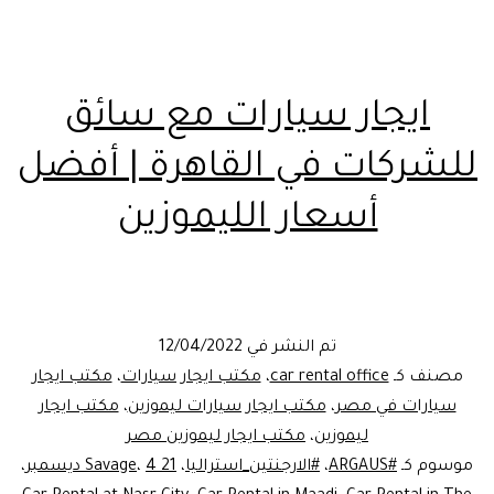
ايجار سيارات مع سائق
للشركات في القاهرة | أفضل
أسعار الليموزين
تم النشر في
12/04/2022
مصنف كـ
car rental office
،
مكتب ايجار سيارات
،
مكتب ايجار
سيارات في مصر
،
مكتب ايجار سيارات ليموزين
،
مكتب ايجار
ليموزين
،
مكتب ايجار ليموزين مصر
موسوم كـ
#ARGAUS
،
#الارجنتين_استراليا
،
21 Savage
4 ديسمبر
،
،