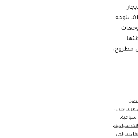
جار
بالتالي مع بداية فصل الصيف واقتراب موسم الإجازات 01102106655، يتوجه
لوجهات
 وشواطئها
لى مطروح،
س
فضل
يس مرسيدس
،
 سياحية
،
لات سياحية
،
قل سياحي
،