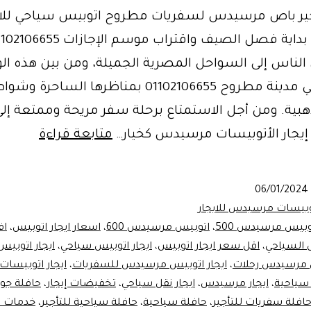
ر باص مرسيدس لسفريات مطروح اتوبيس سياحي للاي
 الناس إلى السواحل المصرية الجميلة، ومن بين هذه ا
الجذابة تأتي مدينة مطروح 01102106655 بمناظرها الساحرة
ذهبية. ومن أجل الاستمتاع برحلة سفر مريحة وممتعة إ
خدمة
 إيجار الأتوبيسات مرسيدس كخيار…
متابعة قراءة
تأجير
أتوبيس
06/01/2024
مرسيد
وبيسات مرسيدس للايجار
500
وبيس مرسيدس 500
،
اتوبيس مرسيدس 600
،
اسعار ايجار اتوبيس
،
ا
 السياحي
،
اقل سعر ايجار اتوبيس
،
ايجار اتوبيس سياحي
،
ايجار اتوب
للسفر
س مرسيدس رحلات
،
ايجار اتوبيس مرسيدس للسفريات
،
ايجار اتوبيسات
الي
 سياحية
،
ايجار مرسيدس
،
ايجار نقل سياحي
،
تخفيضات إيجار
،
حافلة جو
مطروح
افلة سفريات للتأجير
،
حافلة سياحية
،
حافلة سياحية للتأجير
،
خدمات ن