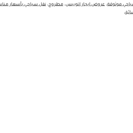
احي موثوقة
،
عروض ايجار اتوبيس
،
مطروح
،
نقل سياحي بأسعار مناس
ائق