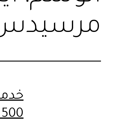
مرسيدس 
خدمة
500 للسفر الي مطروح