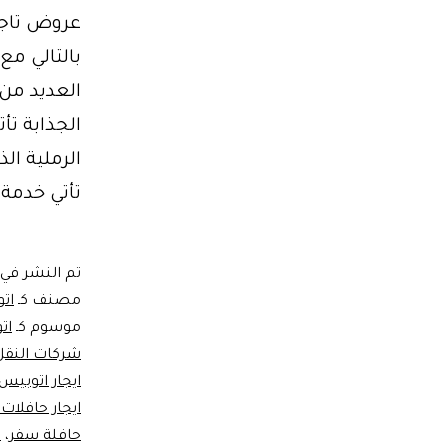
عروض تاجي
العديد من
الرملية ال
تأتي خدمة
تم النشر في
مصنف كـ
ات
موسوم كـ
ات
شركات النقل
ايجار اتوبي
ايجار حافلات
حافلة سفر
،
ح