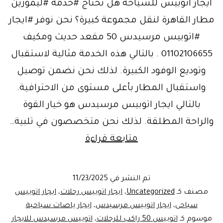
ايجار اتوبيس للسياحه هل تحتاج #خدمة #ليموزين
مطار القاهرة لنقل مجموعة كبيرة؟ نحن نوفر #ايجار
#اتوبيس مرسيدس 50 مقعد حديث ومكيف
01102106655 . بالتالي هذه الخدمة مثالية لاستقبال
وتوديع الوفود الكبيرة. لذلك نحن نضمن توصيل
واستقبال المطار بأعلى مستوى من الاحترافية.
بالتالي ايجار اتوبيس مرسيدس هو خيار القوة
والراحة المطلقة. لذلك نحن متخصصون في تلبية…
ايجار
متابعة قراءة
اتوبيس
للسياحه
تم النشر في
11/23/2025
اكتشف
مصنف كـ
Uncategorized
،
ايجار اتوبيس رحلات
،
ايجار اتوبيس
الأهرامات
سياحى
،
ايجار اتوبيس مرسيدس
،
ايجار باصات سياحية
موسوم كـ
اتوبيس 50 راكب للرحلات
،
اتوبيس مرسيدس للايجار