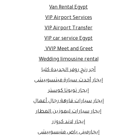
Van Rental Egypt
VIP Airport Services
VIP Airport Transfer
VIP car service Egypt
VVIP Meet and Greet.
Wedding limousine rental
أجر رنج روفر الجديدة كليا
إيجار أحدث سيارة ميتسوبيشى
إيجار تويوتا كوستر
إيجار سيارات فارهة رجال أعمال
إيجار سيارات ليموزين المطار
إيجار لاند كروزر
إيجارمينى باص متيسوبيشى