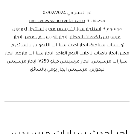
فيتو
تم النشر في
03/02/2024
V250
مصنف كـ
mercedes viano rental cairo
موسوم كـ
استئجار سيارات بسعر مميز
،
استئجار ليموزين
مرسيدس لخدمات المطار
،
ايجار اتوبيس في مصر
،
ايجار
اتوبيسات سياحية
،
ايجار احدث سيارات الليموزين بالسائق فى
مصر
،
ايجار باصات لرحلات اليوم الواحد
،
ايجار سيارات فارهه
،
ايجار
سيارات مرسيدس
،
ايجار مرسيدس فيتو V250
،
ايجار مرسيدس
ليموزين
،
مرسيدس ايجار يومي بالسائق