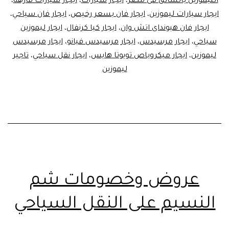
الليموزين بالسائق فى مصر
،
ايجار سيارات
،
ايجار سيارات فارهه
،
ايجار سيارات ليموزين
،
ايجار فان بسعر رخيص
،
ايجار فان سياحي
،
ايجار فان هيونداى اتش وان
،
ايجار كيا كرنفال
،
ايجار ليموزين
سياحي
،
ايجار مرسيدس
،
ايجار مرسيدس فيانو
،
ايجار مرسيدس
ليموزين
،
ايجار ميكروباص تويوتا هايس
،
ايجار نقل سياحي
،
تاجير
ليموزين
عروض وخصومات شم
النسيم على النقل السياحي