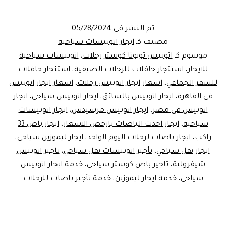
باصات
مصيف
تم النشر في
05/28/2024
الساحل
مصنف كـ
ايجار اتوبيسات سياحية
بأفضل
موسوم كـ
اتوبيس تويوتا كوستر رحلات
،
اتوبيسات سياحية
للايجار
،
استئجار حافلات للرحلات الصيفية
،
استئجار حافلات
الأسعار
للسفر الجماعي
،
اسعار ايجار اتوبيس رحلات
،
اسعار ايجار اتوبيس
في القاهرة
،
ايجار اتوبيس بالسائق
،
ايجار اتوبيس سياحي
،
ايجار
اتوبيس في مصر
،
ايجار اتوبيس مرسيدس
،
ايجار اتوبيسات
سياحية
،
ايجار احدث الباصات بارخص الاسعار
،
ايجار باص 33
راكب
،
ايجار باصات لرحلات اليوم الواحد
،
ايجار ليموزين سياحي
،
ايجار نقل سياحي
،
تأجير اتوبيسات نقل سياحي
،
تاجير اتوبيس
شيفرولية
،
تاجير باص كوستر سياحي
،
خدمة ايجار اتوبيس
سياحي
،
خدمة ايجار ليموزين
،
خدمة تأجير باصات للرحلات