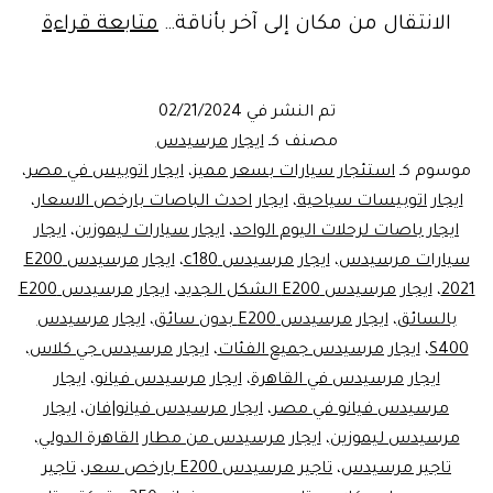
اجر
الانتقال من مكان إلى آخر بأناقة…
متابعة قراءة
احدث
سيار
تم النشر في
02/21/2024
مرس
مصنف كـ
ايجار مرسيدس
من
موسوم كـ
استئجار سيارات بسعر مميز
،
ايجار اتوبيس في مصر
،
ايجار اتوبيسات سياحية
،
ايجار احدث الباصات بارخص الاسعار
،
شركة
ايجار باصات لرحلات اليوم الواحد
،
ايجار سيارات ليموزين
،
ايجار
ليموز
سيارات مرسيدس
،
ايجار مرسيدس c180
،
ايجار مرسيدس E200
مصر
2021
،
ايجار مرسيدس E200 الشكل الجديد
،
ايجار مرسيدس E200
بالسائق
،
ايجار مرسيدس E200 بدون سائق
،
ايجار مرسيدس
70403
S400
،
ايجار مرسيدس جميع الفئات
،
ايجار مرسيدس جي كلاس
،
ايجار مرسيدس في القاهرة
،
ايجار مرسيدس فيانو
،
ايجار
مرسيدس فيانو في مصر
،
ايجار مرسيدس فيانو|فان
،
ايجار
مرسيدس ليموزين
،
ايجار مرسيدس من مطار القاهرة الدولي
،
تاجير مرسيدس
،
تاجير مرسيدس E200 بارخص سعر
،
تاجير