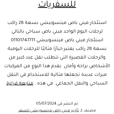
للسفريات
استئجار ميني باص ميتسوبيشي بسعة 28 راكب
لرحلات اليوم الواحد ميني باص سياحي بالتالي
استئجار ميني باص ميتسوبيشي 01101747711
بسعة 28 راكب يعتبر خيارًا مثاليًا للرحلات اليومية
والرحلات القصيرة التي تتطلب نقل عدد كبير من
الأشخاص براحة وأمان. يقدم هذا النوع من المركبات
ميزات عديدة تجعلها مثالية للاستخدام في النقل
حاف
السياحي والنقل الجماعي. في هذه…
متابعة قراءة
سيا
28
تم النشر في
05/07/2024
راك
مصنف كـ
تأجير ميني باص ميتسوبيشي للسفر