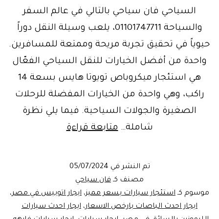
السياحي فان سياحي بالتالي في عالم السفر
والسياحة 01101747711، يلعب وسيلة النقل دوراً
حيوياً في تحقيق تجربة مريحة وممتعة للمسافرين.
واحدة من أفضل الخيارات للنقل السياحي الفعّال
هي استئجار ميكروباص تويوتا هايس بسعة 14
راكب، وهي واحدة من الخيارات المفضلة للرحلات
الصغيرة والجولات السياحية. فيما يلي نظرة
خدمة
شاملة…
متابعة قراءة
تاجير
فان
تم النشر في
05/07/2024
سياحي
مصنف كـ
فان سياحي
موسوم كـ
استئجار سيارات بسعر مميز
،
ايجار اتوبيس في مصر
،
ايجار احدث الباصات بارخص الاسعار
،
ايجار احدث سيارات