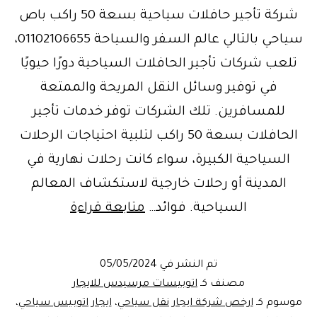
شركة تأجير حافلات سياحية بسعة 50 راكب باص
سياحي بالتالي عالم السفر والسياحة 01102106655،
تلعب شركات تأجير الحافلات السياحية دورًا حيويًا
في توفير وسائل النقل المريحة والممتعة
للمسافرين. تلك الشركات توفر خدمات تأجير
الحافلات بسعة 50 راكب لتلبية احتياجات الرحلات
السياحية الكبيرة، سواء كانت رحلات نهارية في
المدينة أو رحلات خارجية لاستكشاف المعالم
عروض
السياحية. فوائد…
متابعة قراءة
وخصومات
شم
تم النشر في
05/05/2024
النسيم
مصنف كـ
اتوبيسات مرسيدس للايجار
على
موسوم كـ
ارخص شركة ايجار نقل سياحي
،
ايجار اتوبيس سياحي
،