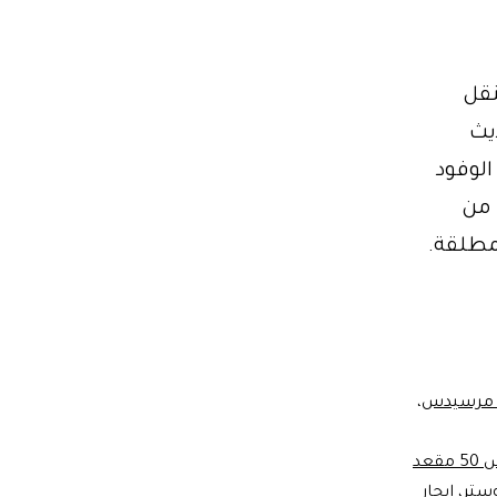
نقل
 50 مقعد حديث
ع الوفود
 من
لمطلقة.
س مرسيدس
،
ايجار اتوبيس 50 مقعد
وستر
،
ايجار