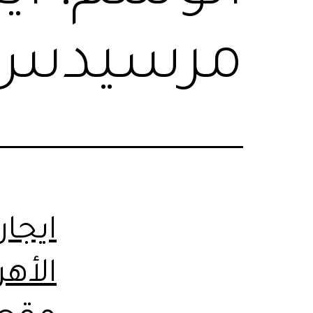
مرسيدس ل
ايجا