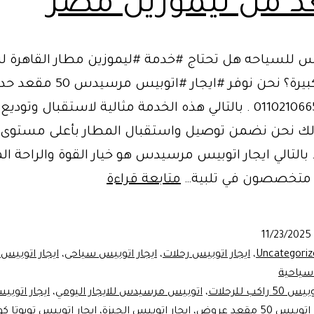
 من ليموزين مصر
بيس للسياحه هل تحتاج #خدمة #ليموزين مطار القاهرة ل
مجموعة كبيرة؟ نحن نوفر #ايجار #اتوبيس مرسيدس
ومكيف 01102106655 . بالتالي هذه الخدمة مثالية لاستقبال وتودي
لذلك نحن نضمن توصيل واستقبال المطار بأعلى مستوى
. بالتالي ايجار اتوبيس مرسيدس هو خيار القوة والراحة ا
ايجار
 متخصصون في تلبية…
متابعة قراءة
اتوبيس
للسياحه
11/23/2025
اكتشف
Uncategoriz
،
ايجار اتوبيس رحلات
،
ايجار اتوبيس سياحى
،
ايجار اتوبي
الأهرامات
سياحية
س 50 راكب للرحلات
،
اتوبيس مرسيدس للايجار اليومي
،
بـ
بيس 50 مقعد عروض
،
ايجار اتوبيس الجيزة
،
ايجار اتوبيس تويوتا ك