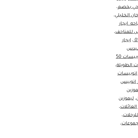
احي بخصم
،
خان الخليلي
،
حه ايجار
يس للمتاحف
،
،
ايجار
سيدس
ايجار اتوبيسات 50
ات الطويلة
،
 اتوبيسات
 اتوبيس
موزين
،
ليموزين
العائلات
،
للرحلات
،
مجموعات
،