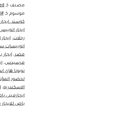
مصنف كـ
ed
موسوم كـ
#اي
كوستر، ايجا
ايجار اتوبيس
رحلات
،
ايجار 
اتوبيسات سي
مصر
،
ايجار 
مرسيدس
،
اي
تويوتا هاي ا
لحضور المؤت
الاسكندريه
،
اي
ايجارمينى باص 28 للرحلات ف
باص للايجار 