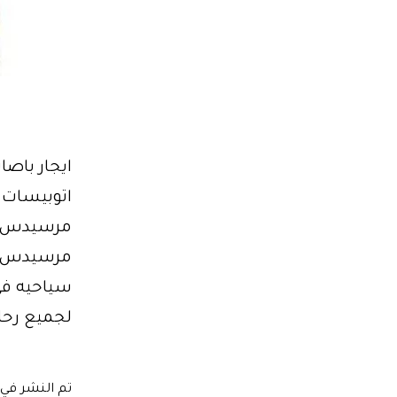
ايجار باصا
مرسيدس سيا
لجميع رحل
تم النشر في