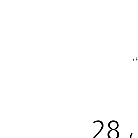
ن
ايجارمينى باص 28