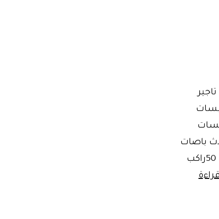
اجير
؛اتوبيسات
يسات
 ؛احدث باصات
سياحيه فى مصر مع شركة ليموزين مصر ؛تأجير باصات مرسيدس 50راكب
“ايجار
راءة
باصات”
الحلوه