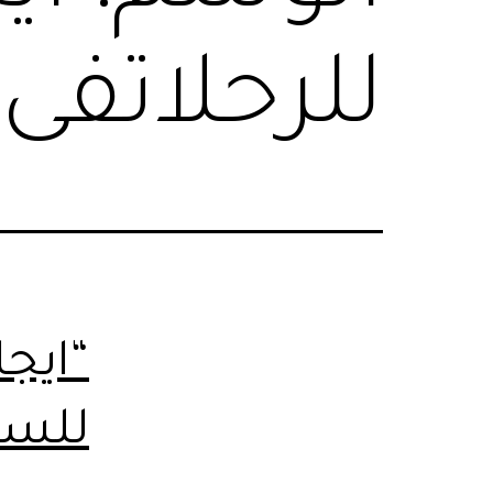
للرحلاتفى
“ايجا
للسف