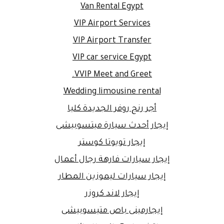
Van Rental Egypt
VIP Airport Services
VIP Airport Transfer
VIP car service Egypt
VVIP Meet and Greet.
Wedding limousine rental
أجر رنج روفر الجديدة كليا
إيجار أحدث سيارة ميتسوبيشى
إيجار تويوتا كوستر
إيجار سيارات فارهة رجال أعمال
إيجار سيارات ليموزين المطار
إيجار لاند كروزر
إيجارمينى باص متيسوبيشى