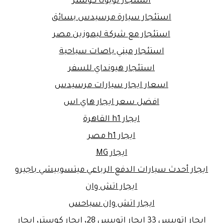
استئجار تويوتا كوستر
استئجار سيارة مرسيدس بسائق
استئجار مع شركة ليموزين مصر
استئجار ميني باصات سياحية
استئجار هيونداي للسفر
اسعار ايجار سيارات مرسيدس
افضل سعر ايجار هاي اس
ايجار h1 القاهرة
ايجار h1 مصر
ايجار MG
ايجار أحدث سيارات الدفع الرباعي ميتسوبيشي باجيرو
ايجار اتش وان
ايجار اتش وان سياحس
ايجار اتوبيس 33 ايجار اتوبيس 28، إيجار كوستر، ايجار