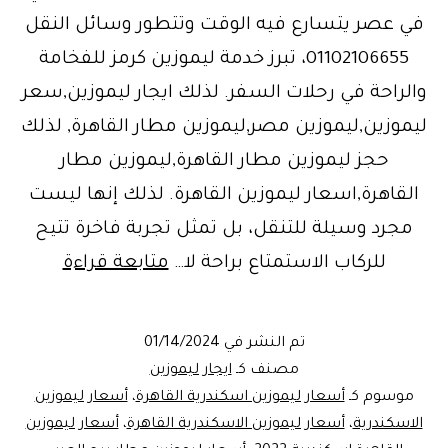
في عصر يتسارع فيه الوقت وتتطور وسائل النقل
01102106655، تبرز خدمة ليموزين كرمز للفخامة
والراحة في رحلات السفر. لذلك ايجار ليموزين,سعر
ليموزين,ليموزين مصر,ليموزين مطار القاهرة, لذلك
حجز ليموزين مطار القاهرة,ليموزين مطار
القاهرة,اسعار ليموزين القاهرة. لذلك إنها ليست
مجرد وسيلة للتنقل، بل تمثل تجربة فاخرة تتيح
ليموزين
للركاب الاستمتاع براحة لا…
متابعة قراءة
قطر
سيارات
تم النشر في
01/14/2024
فخمة
مصنف كـ
ايجار ليموزين
موسوم كـ
أسعار ليموزين اسكندرية القاهرة
،
أسعار ليموزين
الاسكندرية
،
أسعار ليموزين الاسكندرية القاهرة
،
أسعار ليموزين