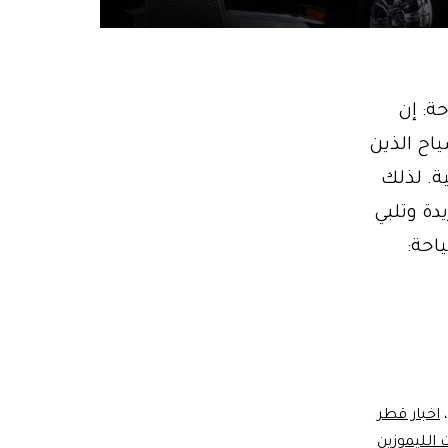
 للسياحة: إن
ثنائياً للسياح الذين
ة. لذلك
دة وتلبي
احة:
،
اخبار قطر
الليموزين