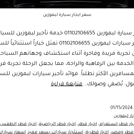
سعر ايجار سيارة ليموزين
سعر ايجار سيارة ليموزين 01102106655 خدمة تأجير ليموزين
خدمة تأجير سيارات ليموزين 01102106655 تمثل خياراً است
 تجربة فريدة وفاخرة أثناء استكشاف وجهاتهم السياحي
لخدمة بين الرفاهية والراحة، مما يجعل الرحلة تجربة فري
سافرين الأكثر تطلباً. فوائد تأجير سيارات ليموزين للسي
ليموزين
صول: يُضفي وصولك…
متابعة قراءة
السفارة
القطرية
01/15/2024
في
ار ليموزين
مصر
بار قطر انستقرام
،
اخبار قطر
،
اخبار قطر الرياضية
،
اخبار قطر الطقس
 قطر ومصر
،
اخبار قطرية
،
استئجار سيارات بسعر مميز
،
اسعار سيارات 