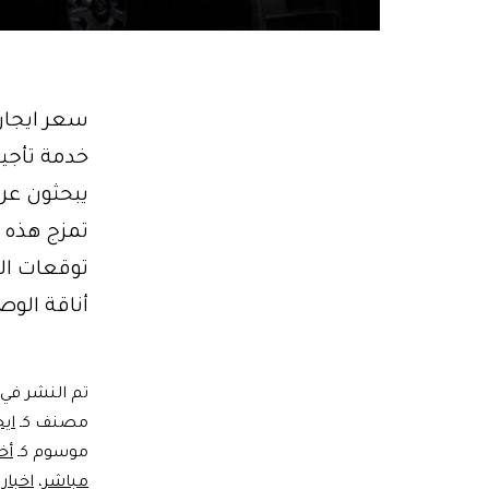
يبحثون عن
تمزج هذه ا
توقعات الم
أناقة الو
تم النشر في
مصنف كـ
ايج
موسوم كـ
أخ
مباشر
،
اخبار