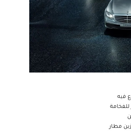
سارع فيه
موزين كرمز للفخامة
ن
زين مطار