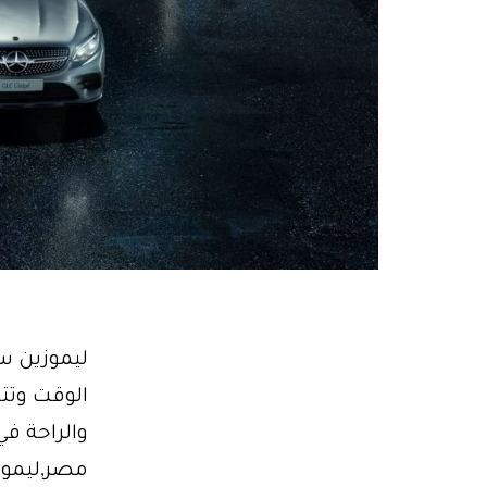
والراحة في
مصر,ليموزي