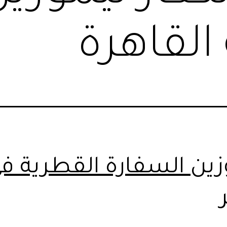
القاهرة
زين السفارة القطرية ف