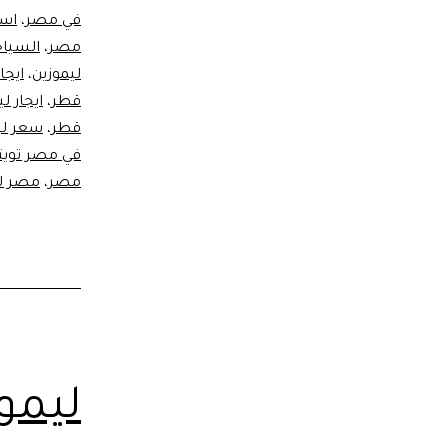
في مصر
،
اسع
مصر
،
السيا
ليموزين
،
ايج
قطر
،
ايجار ل
قطر
،
سعر لي
في مصر تويت
مصر
،
مصر ل
ليمو