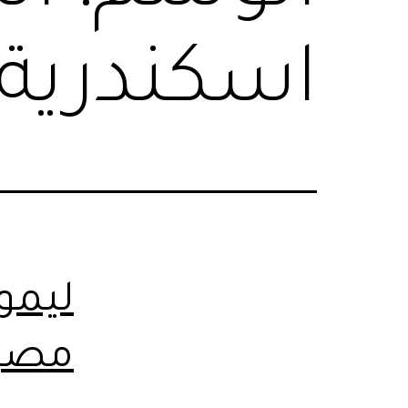
اسكندرية 
ليمو
مصر