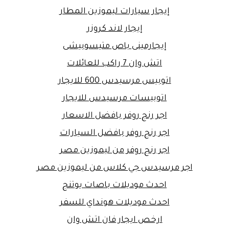
إيجار سيارات ليموزين المطار
إيجار لاند كروزر
إيجارمينى باص متيسوبيشى
اتش وان 7 راكب للعائلات
اتوبيس مرسيدس 600 للايجار
اتوبيسات مرسيدس للايجار
اجر رنج روفر بافضل الاسعار
اجر رنج روفر بافضل السيارات
اجر رنج روفر من ليموزين مصر
اجر مرسيدس جي كلاس من ليموزين مصر
احدث موديلات باصات يوتنج
احدث موديلات هونداي للسفر
ارخص ايجار فان اتش وان