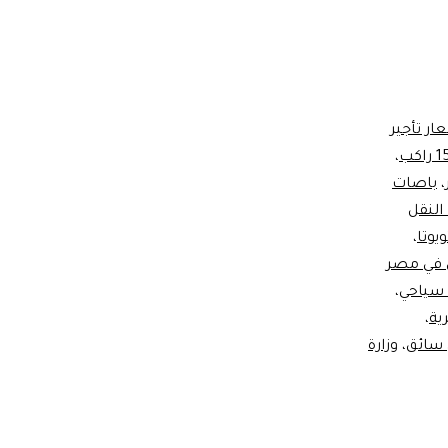
ار تأجير
،
،
باصات
النقل
يوتا
،
 في مصر
 سياحي
،
ية
،
 سائق
،
وزارة