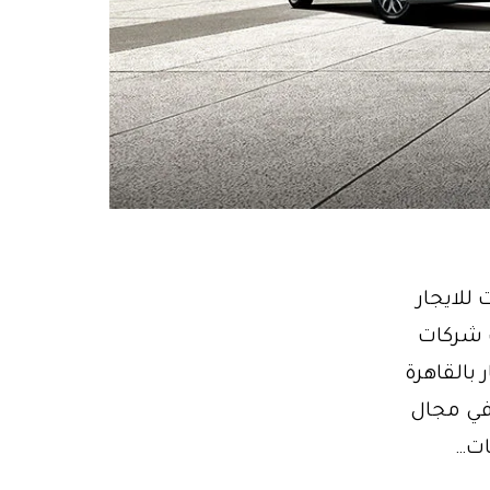
باصات للايجار
ركة نقل سياحي ايجار باص 15 راكب شركات
قل للايجار بالقاهرة
ليموزين مصر 01102106655 رائدة في مجال
ات…