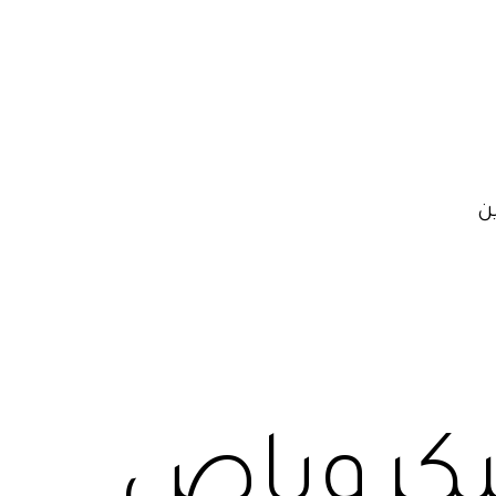
ن
ميكروباص