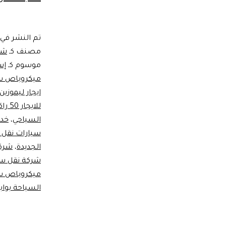
تم النشر في
مصنف كـ
شر
موسوم كـ
إس
ميكروباص س
ايجار ليموزين
للايجار 50 راكب
السياحي
،
خدم
سيارات نقل لل
الجديدة
،
شركا
شركة نقل س
ميكروباص سي
السياحة بواب