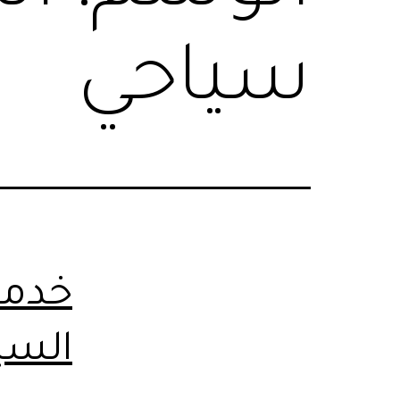
سياحي
خدمة 
السي