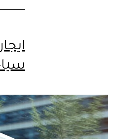
ايجا
سياح