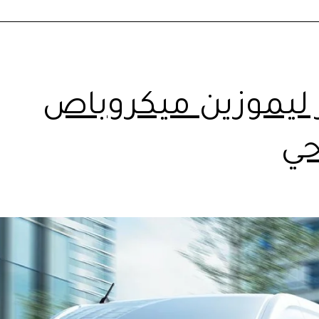
ر ليموزين ميكروباص
ي