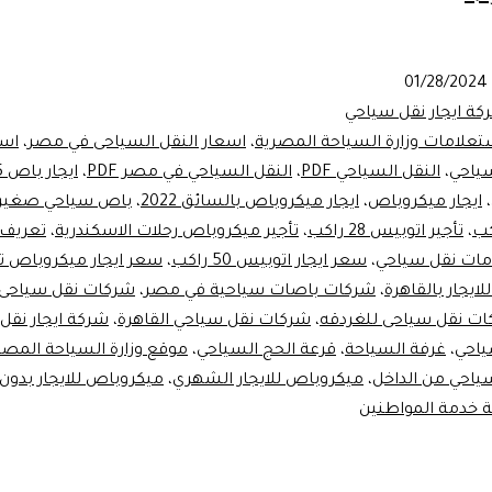
ايجار
ليموزين
01/28/2024
النقل
كة ايجار نقل سياحي
السياحى
تعلامات وزارة السياحة المصرية
،
اسعار النقل السياحى في مصر
،
اسع
ياحي
،
النقل السياحي PDF
،
النقل السياحي في مصر PDF
،
ايجار باص 15 راكب
،
ايجار ميكروباص
،
ايجار ميكروباص بالسائق 2022
،
باص سياحي صغير
،
تأجير اتوبيس 28 راكب
،
تأجير ميكروباص رحلات الاسكندرية
،
تعريف 
ات نقل سياحي
،
سعر ايجار اتوبيس 50 راكب
،
سعر ايجار ميكروباص تو
ايجار بالقاهرة
،
شركات باصات سياحية في مصر
،
شركات نقل سياحى
ت نقل سياحى للغردقه
،
شركات نقل سياحي القاهرة
،
شركة ايجار نقل
ياحي
،
غرفة السياحة
،
قرعة الحج السياحي
،
موقع وزارة السياحة المصر
احي من الداخل
،
ميكروباص للايجار الشهري
،
ميكروباص للايجار بدون
ة خدمة المواطنين