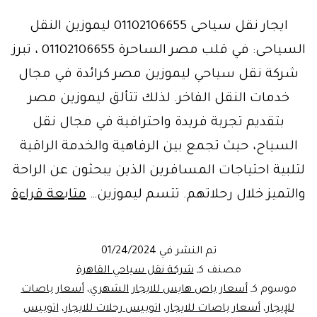
ايجار نقل سياحى 01102106655 ليموزين النقل
السياحى: في قلب مصر الساحرة 01102106655 ، تبرز
شركة نقل سياحي ليموزين مصر كرائدة في مجال
خدمات النقل الفاخر. لذلك تتألق ليموزين مصر
بتقديم تجربة فريدة واحترافية في مجال نقل
السياح، حيث تجمع بين الرفاهية والخدمة الراقية
لتلبية احتياجات المسافرين الذين يبحثون عن الراحة
شر
والتميز خلال رحلاتهم. تتسم ليموزين…
متابعة قراءة
نق
سي
تم النشر في
01/24/2024
–
مصنف كـ
شركة نقل سياحي القاهرة
لي
موسوم كـ
أسعار باص هايس للايجار الشهري
،
أسعار باصات
للإيجار
،
أسعار باصات للايجار
،
اتوبيس رحلات للايجار
،
اتوبيس
مص