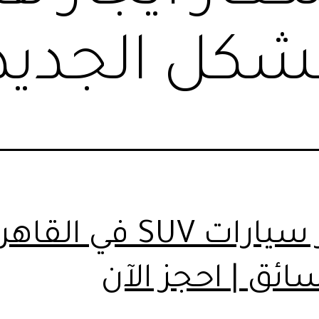
شكل الجديد
ايجار سيارات SUV في القا
ائق | احجز الآن