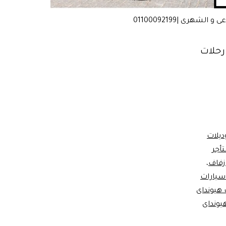
و رحلات
يلات
أجر
زفاف
،
 سيارات
 هيونداى
هيونداى