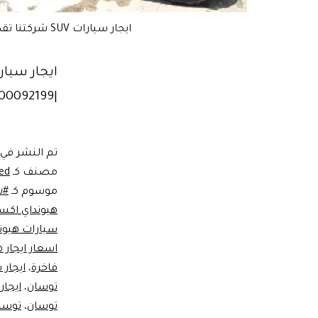
ايجار سيارات SUV شركتنا تقديم خدمات عديدة ومتنوعة لقطاع الأعمال بمعايير عالية للايجار الاسبوعى و الشهرى |01100092199
|01100092199
تم النشر في
مصنف كـ
ed
موسوم كـ
#ش
هيونداي اكس
سيارات هيون
اسعار ايجار 
فاخرة
،
ايجار 
توسان
،
ايجار
توسان
،
توسان