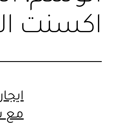
اكسنت ال
مع س