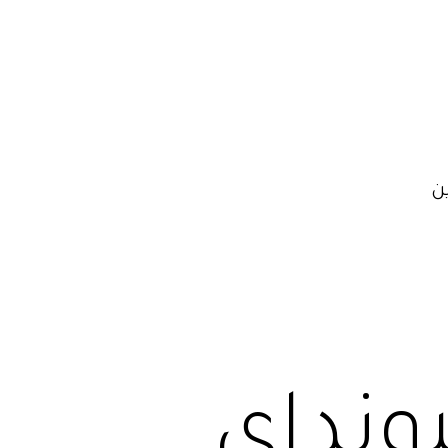
ن
ونداي