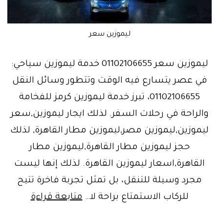
ليموزين سعر
ليموزين سعر 01102106655 خدمة ليموزين سياحي:
في عصر يتسارع فيه الوقت وتتطور وسائل النقل
01102106655، تبرز خدمة ليموزين كرمز للفخامة
والراحة في رحلات السفر. لذلك ايجار ليموزين,سعر
ليموزين,ليموزين مصر,ليموزين مطار القاهرة, لذلك
حجز ليموزين مطار القاهرة,ليموزين مطار
القاهرة,اسعار ليموزين القاهرة. لذلك إنها ليست
مجرد وسيلة للتنقل، بل تمثل تجربة فاخرة تتيح
ليموزين
للركاب الاستمتاع براحة لا…
متابعة قراءة
قطر