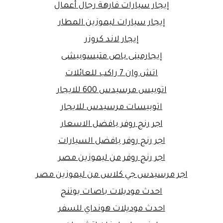
إيجار سيارات فارهة رجال أعمال
إيجار سيارات ليموزين المطار
إيجار لاند كروزر
إيجارمينى باص متيسوبيشى
اتش وان 7 راكب للعائلات
اتوبيس مرسيدس 600 للايجار
اتوبيسات مرسيدس للايجار
اجر رنج روفر بافضل الاسعار
اجر رنج روفر بافضل السيارات
اجر رنج روفر من ليموزين مصر
اجر مرسيدس جي كلاس من ليموزين مصر
احدث موديلات باصات يوتنج
احدث موديلات هونداي للسفر