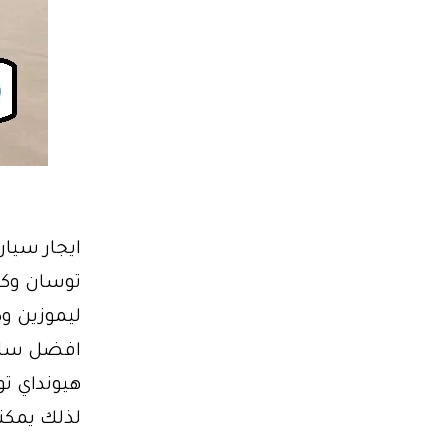
توسان وكيا
ليموزين وك
افضل سائق
هيونداي تو
لذلك يمك