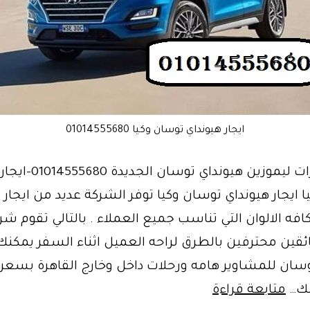
ايجار هيونداي توسان وكيا 01014555680
ايجار سيارات ليموزين هيونداي
 ايجار هيونداي توسان وكيا توفر الشركة عديد من ايجار
افه الالوان التي تناسب جميع العملاء . بالتالي تقوم شركة
ين محترفين بالطرق لراحه العميل اثناء السفر يمكنك
سان للمشاوير هامه ورحلات داخل وخارج القاهرة بسعر 
مقارنه
نك…
متابعة قراءة