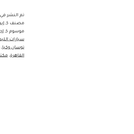
تم النشر في
مصنف كـ
ايج
موسوم كـ
اج
سيارات اللي
توسان وكيا
،
القاهرة
،
مكتب