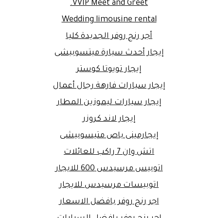
VVIP Meet and Greet.
Wedding limousine rental
أجر رنج روفر الجديدة كليا
إيجار أحدث سيارة ميتسوبيشى
إيجار تويوتا كوستر
إيجار سيارات فارهة رجال أعمال
إيجار سيارات ليموزين المطار
إيجار لاند كروزر
إيجارمينى باص متيسوبيشى
اتش وان 7 راكب للعائلات
اتوبيس مرسيدس 600 للايجار
اتوبيسات مرسيدس للايجار
اجر رنج روفر بافضل الاسعار