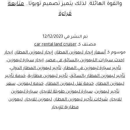
والقوة الهائلة. لذلك يتميز تصميم تويوتا…
متابعة
خدمات
قراءة
ايجار
ليموزين
تم النشر في
12/12/2023
_
مصنف كـ
car rental land cruiser
السفارة
موسوم كـ
أسعار إيجار ليموزين المطار
،
إيجار ليموزين المطار
،
ايجار
احدث سيارات الليموزين بالسائق فى مصر
،
ايجار سيارة ليموزين
،
السعودية
تأجير سيارة ليموزين في المطار
،
تأجير ليموزين المطار الدولي
،
فى
تأجير ليموزين المطار بالسائق
،
تأجير ليموزين مطارية
،
خدمة تأجير
مصر
ليموزين المطار
،
خدمة نقل ليموزين المطار
،
خدمه ليموزين
،
سعر
تأجير ليموزين
،
سيارة ليموزين طويلة للايجار
،
سيارة ليموزين
للايجار
،
شركات تأجير ليموزين المطار
،
ليموزين للايجار
،
ليموزين
مطارية للإيجار