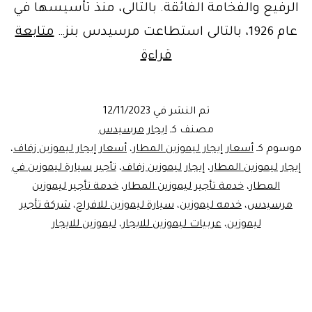
الرفيع والفخامة الفائقة. بالتالى، منذ تأسيسها في
عام 1926، بالتالى استطاعت مرسيدس بنز…
متابعة
تحفة
قراءة
فنية
في
تم النشر في
12/11/2023
عالم
مصنف كـ
ايجار مرسيدس
السيارات
موسوم كـ
أسعار إيجار ليموزين المطار
،
أسعار إيجار ليموزين زفاف
،
إيجار ليموزين المطار
،
إيجار ليموزين زفاف
،
تأجير سيارة ليموزين في
|
المطار
،
خدمة تأجير ليموزين المطار
،
خدمة تأجير ليموزين
ليموزين
مرسيدس
،
خدمه ليموزين
،
سيارة ليموزين للافراح
،
شركة تأجير
مرسيدس
ليموزين
،
عربيات ليموزين للايجار
،
ليموزين للايجار
E200