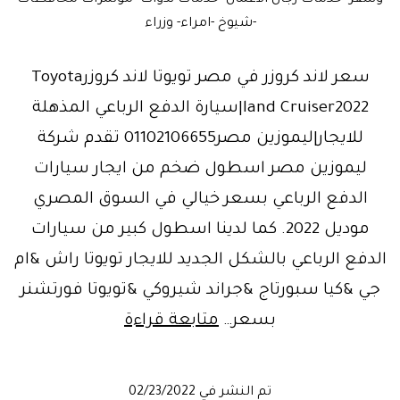
-شيوخ -امراء- وزراء
سعر لاند كروزر في مصر تويوتا لاند كروزرToyota
land Cruiser2022|سيارة الدفع الرباعي المذهلة
للايجار|ليموزين مصر01102106655 تقدم شركة
ليموزين مصر اسطول ضخم من ايجار سيارات
الدفع الرباعي بسعر خيالي في السوق المصري
موديل 2022. كما لدينا اسطول كبير من سيارات
الدفع الرباعي بالشكل الجديد للايجار تويوتا راش &ام
جي &كيا سبورتاج &جراند شيروكي &تويوتا فورتشنر
وحش
بسعر…
متابعة قراءة
الخليج..تويوتا
لاندكروزر
تم النشر في
02/23/2022