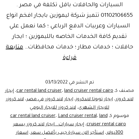
السيارات والحافلات باقل تكلفة في مصر .
01102106655 تتميز شركة ليموزين بايجار افخم انواع
السيارات وعربيات الدفع الرباعي ؛ كما نعمل علي
تقديم كافة الخدمات الخاصه بالليموزين ؛ ايجار
حافلات ؛ خدمات مطار ؛ خدمات محافظات…
متابعة
الوحش
قراءة
الكاسر..تويوتا
لاندكروزرللايجار|
تم النشر في
03/13/2022
ليموزين
مصنف كـ
land cruiser rental cairo
،
car rental land cruiser
،
إيجار
مصر
لاند كروزر
،
ايجار تويوتا لاندكروز
،
ايجار لاند كروزر في مصر
،
لاند كروزر
للايجار الشهرى
،
لاند كروزر للايجار اليومي
موسوم كـ
land
،
Land cruiser rental
،
car rental land cruiser
cruiser rental cairo
،
إيجار سيارات.. ايجار لاند كروزر بسعر
300دولار
،
استأجر الان سيارة جيب بأفضل سعر
،
اسعار