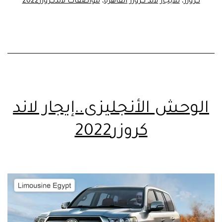
كروزر
،
للايجار لاند كروزر القاهرة
،
مواصفات لاندكروزر2022
الوحش الأنجليزى..إيجار لاند
كروزر2022