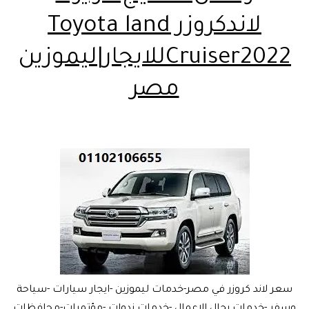
لاندكروزر Toyota land
Cruiser2022للايجار|ليموزين
مصر
سعر لاند كروزر في مصر-خدمات ليموزين -ايجار سيارات -سياحة
وسفر -خدمات رجال الاعمال -خدمات ندوات -مؤتمرات-محافظات