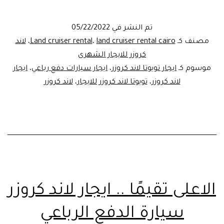
المطار..
ايجار
تم النشر في
05/22/2022
لاند
مصنف كـ
land cruiser rental cairo
،
Land cruiser rental
،
لاند
كروزر
كروزر للايجار الشهرى
موسوم كـ
ايجار تويوتا لاند كروزر
،
ايجار سيارات دفع رباعي
،
ايجار
ليموزين
لاند كروزر
،
تويوتا لاند كروزر للايجار
،
لاند كروزر
الاعلى تقيمًا .. ايجار لاند كروزر
سيارة الدفع الرباعي