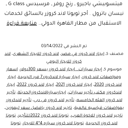
ميتسوبيشي باجيرو , رنج روفر , مرسيدس G class ,
نيسان باترول . أجر تويوتا لاند كروزر بالسائق لخدمات
بأس
الاستقبال من مطار القاهرة الدولي…
متابعة قراءة
مخ
ايجا
تم النشر في
03/14/2022
تويو
مصنف كـ
ايجار لاند كروزر في مصر
،
لاند كروزر للايجار الشهرى
،
لاند
لاند
كروزر للايجار اليومي
موسوم كـ
إيجار سيارات.. ايجار لاند كروزر بسعر 300دولار
،
اسعار
كرو
ومواصفات لاند كروزر
،
ايجار سيارة لاندكروزر7 فرد الجديدة
،
ايجار
ها
لاند كروزر 2020
،
ايجار لاند كروزر 2021
،
ايجار لاند كروزر 2022
،
ايجار
باك
لاندكروزر مكتب تأجير سيارات
،
ايجارسيارةلاندكروزرالحديثة
،
تأجير
لاند كروزر الفئه الخامسه
،
تأجير لاند كروزر فى دبى
،
تأجير لاندكروزر
بمواصفات قياسيه عالمية
،
تاجير لاند كروزر بافضل سعر ليموزين
،
تاجير لاند كروزر للاخوة العرب
،
تويوتا لاند كروزر 2022للتأجير
،
تويوتا
لاند كروزر الجديدة
،
تويوتا لاند كروزر سياره 4*4 للايجار
،
تويوتا