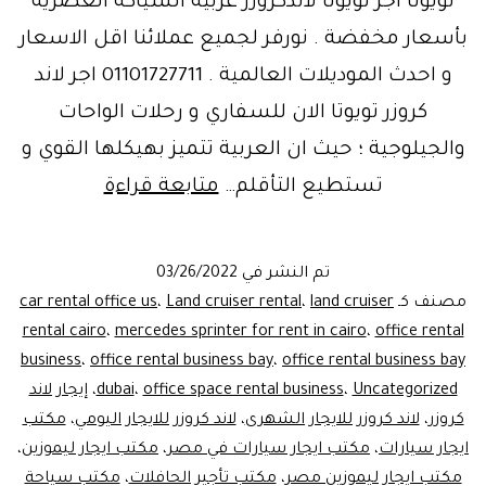
تويوتا اجر تويوتا لاندكروزر عربية الشياكة العصرية
بأسعار مخفضة . نورفر لجميع عملائنا اقل الاسعار
و احدث الموديلات العالمية . 01101727711 اجر لاند
كروزر تويوتا الان للسفاري و رحلات الواحات
والجيلوجية ؛ حيث ان العربية تتميز بهيكلها القوي و
الاعلى
تستطيع التأقلم…
متابعة قراءة
تقيمًا
..
تم النشر في
03/26/2022
ايجار
مصنف كـ
land cruiser
،
Land cruiser rental
،
car rental office us
لاند
rental cairo
،
mercedes sprinter for rent in cairo
،
office rental
business
،
office rental business bay
،
office rental business bay
كروزر
Uncategorized
،
office space rental business
،
dubai
،
إيجار لاند
سيارة
كروزر
،
لاند كروزر للايجار الشهرى
،
لاند كروزر للايجار اليومي
،
مكتب
الدفع
ايجار سيارات
،
مكتب ايجار سيارات في مصر
،
مكتب ايجار ليموزين
،
مكتب ايجار ليموزين مصر
،
مكتب تأجير الحافلات
،
الرباعي
مكتب سياحة