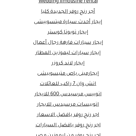
Wedding limousine rental
أجر رنج روفر الجديدة كليا
إيجار أحدث سيارة ميتسوبيشى
إيجار تويوتا كوستر
إيجار سيارات فارهة رجال أعمال
إيجار سيارات ليموزين المطار
إيجار لاند كروزر
إيجارمينى باص متيسوبيشى
اتش وان 7 راكب للعائلات
اتوبيس مرسيدس 600 للايجار
اتوبيسات مرسيدس للايجار
اجر رنج روفر بافضل الاسعار
اجر رنج روفر بافضل السيارات
اجر رنج روفر من ليموزين مصر